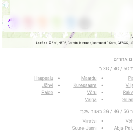
Leaflet
|
© Esri, HERE, Garmin, Intermap, increment P Corp., GEBCO, U
ים אחרים
 ב
:
Haapsalu
Maardu
Pä
Jõhvi
Kuressaare
Vilj
Paide
Võru
Rakv
Valga
Sill
לך:
Viiratsi
Võ
Suure-Jaani
Abja-Pal