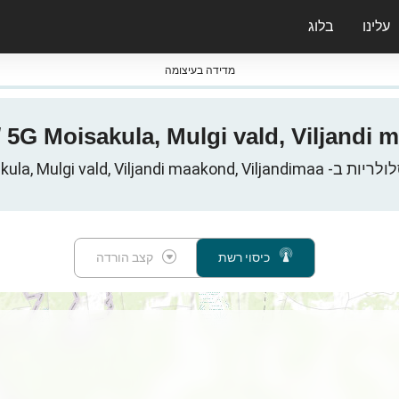
עלינו
בלוג
ס nPerf & ברומטרים
מדידה בעיצומה
Moisakula, Mulgi vald, Vil, אסטוניה
כיסוי רשת
קצב הורדה