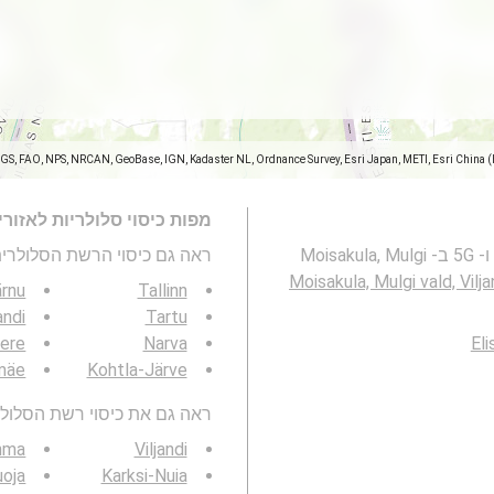
SGS, FAO, NPS, NRCAN, GeoBase, IGN, Kadaster NL, Ordnance Survey, Esri Japan, METI, Esri China 
מפות כיסוי סלולריות לאזור
מפה זו מייצגת את הכיסוי של רשתות סלולריות 2G, 3G, 4G ו- 5G ב- Moisakula, Mulgi
ראה גם כיסוי הרשת הסלולרית 3G / 4G / 5G
Moisakula, Mulgi vald, Vilja
rnu
Tallinn
andi
Tartu
ere
Narva
Eli
amäe
Kohtla-Järve
ראה גם את כיסוי רשת הסלולר 3G / 4G / 5G באזור ש
hma
Viljandi
uoja
Karksi-Nuia