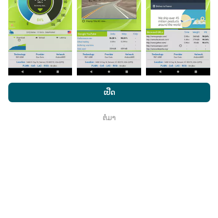
ມີການປັບປຸງແນວໃດ?
ແຜນທີ່ການຄຸ້ມຄອງເຄືອຂ່າຍຖືກອັບເດດໂດຍອັດຕະໂນມັດໂດຍ
bot ທຸກໆຊົ່ວໂມງ. ແຜນທີ່ຄວາມໄວແມ່ນ
ຖືກປັບປຸງທຸກໆ 15 ນາທີ
. ຂໍ້ມູນຖືກສະແດງເປັນເວລາສອງປີ. ຫຼັງຈາກສອງປີ, ຂໍ້ມູນເກົ່າແກ່
ທີ່ສຸດກໍ່ຖືກລຶບອອກຈາກແຜນທີ່ ໜຶ່ງ ຄັ້ງຕໍ່ເດືອນ.
ໂດຍການເຂົ້າເບິ່ງເວັບໄຊທ໌ nPerf.com, ທ່ານຍິນຍອມໃຫ້ພວກເຮົາ
ນະໂຍບາຍຄວາມເປັນສ່ວນຕົວແລະການໃຊ້ຄຸກກີ
ພ້ອມທັງການທົດສອບ
ເປີດ
nPerf ຂອງພວກເຮົາ
ສັນຍາອະນຸຍາດຜູ້ໃຊ້ສຸດທ້າຍ
.
ຕໍ່ມາ
ຕົກ​ລົງ
ມັນມີຄວາມ ໜ້າ ເຊື່ອຖືແລະຖືກຕ້ອງແນວໃດ?
ການທົດສອບແມ່ນ ດຳ ເນີນຢູ່ໃນອຸປະກອນຂອງຜູ້ໃຊ້. ຄວາມ
ແນ່ນອນດ້ານພູມສາດແມ່ນຂື້ນກັບຄຸນນະພາບການຮັບຂອງ
ສັນຍານ GPS ໃນເວລາທີ່ທົດສອບ. ສຳ ລັບຂໍ້ມູນການຄຸ້ມຄອງ,
ພວກເຮົາພຽງແຕ່ເກັບຮັກສາການສອບເສັງທີ່ມີຄວາມລະອຽດ
ສູງສຸດຂອງພູມສັນຖານ
ຄວາມແມ່ນ ຍຳ 50 ແມັດ
. ສຳ ລັບ
ອັດຕາການດາວໂຫລດ, ລະດັບຄວາມໄວນີ້ສູງເຖິງ 200 ແມັດ.