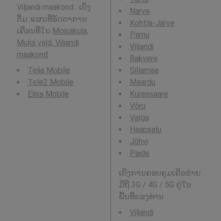
Viljandi maakond . ເບິ່ງ
Narva
ຕື່ມ: ແຜນທີ່ອັດຕາການ
Kohtla-Järve
ເຄື່ອນທີ່ໃນ
Moisakula,
Pärnu
Mulgi vald, Viljandi
Viljandi
maakond
.
Rakvere
Telia Mobile
Sillamäe
Tele2 Mobile
Maardu
Elisa Mobile
Kuressaare
Võru
Valga
Haapsalu
Jõhvi
Paide
ເບິ່ງການຄອບຄຸມເຄືອຂ່າຍ
ມືຖື 3G / 4G / 5G ຢູ່ໃນ
ພື້ນທີ່ຂອງທ່ານ:
Viljandi