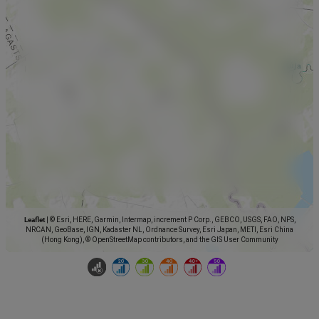
Leaflet
|
© Esri, HERE, Garmin, Intermap, increment P Corp., GEBCO, USGS, FAO, NPS,
NRCAN, GeoBase, IGN, Kadaster NL, Ordnance Survey, Esri Japan, METI, Esri China
(Hong Kong), © OpenStreetMap contributors, and the GIS User Community