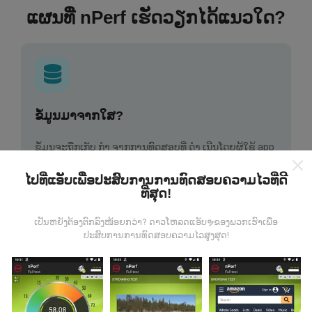
ແຜນທີ່ nPerf ເຮັດວຽກໄດ້ແນວໃດ?
ຂໍ້ມູນມາຈາກໃສ?
ຂໍ້ມູນຈະຖືກເກັບ ກຳ ຈາກການທົດສອບທີ່ ດຳ ເນີນໂດຍຜູ້ໃຊ້ app
nPerf. ນີ້ແມ່ນການທົດສອບທີ່ ດຳ ເນີນໃນສະພາບຕົວຈິງ, ໂດຍ
ກົງໃນພາກສະ ໜາມ. ຖ້າທ່ານຢາກມີສ່ວນຮ່ວມຄືກັນ, ສິ່ງທີ່ທ່ານ
ໄປທີ່ແອັບເພື່ອປະສົບການການທົດສອບຄວາມໄວທີ່ດີ
ຕ້ອງເຮັດຄືການດາວໂຫລດແອັບ app nPerf ລົງໃນໂທລະສັບ
ທີ່ສຸດ!
ສະຫຼາດຂອງທ່ານ.
ຍິ່ງມີຂໍ້ມູນຫຼາຍເທົ່າໃດ, ຍິ່ງຈະມີແຜນທີ່ທີ່
ຄົບຖ້ວນເທົ່າໃດ!
ເປັນຫຍັງຕ້ອງຕົກລົງໜ້ອຍກວ່າ? ດາວໂຫລດແອັບຯຂອງພວກເຮົາເພື່ອ
ປະສົບການການທົດສອບຄວາມໄວສູງສຸດ!