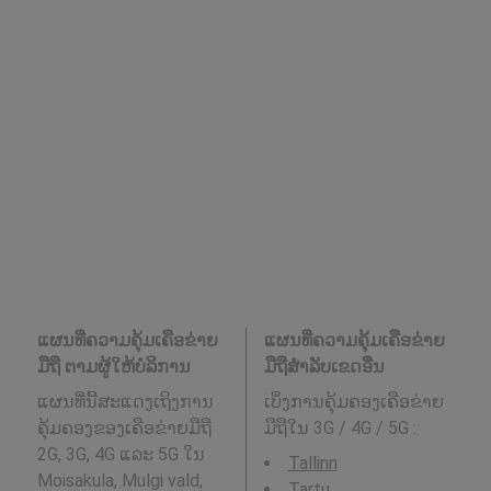
ແຜນທີ່ຄວາມຄຸ້ມເຄືອຂ່າຍ
ແຜນທີ່ຄວາມຄຸ້ມເຄືອຂ່າຍ
ມືຖື ຕາມຜູ້ໃຫ້ບໍລິການ
ມືຖືສໍາລັບເຂດອື່ນ
ແຜນທີ່ນີ້ສະແດງເຖິງການ
ເບິ່ງການຄຸ້ມຄອງເຄືອຂ່າຍ
ຄຸ້ມຄອງຂອງເຄືອຂ່າຍມືຖື
ມືຖືໃນ 3G / 4G / 5G
:
2G, 3G, 4G ແລະ 5G ໃນ
Tallinn
Moisakula, Mulgi vald,
Tartu