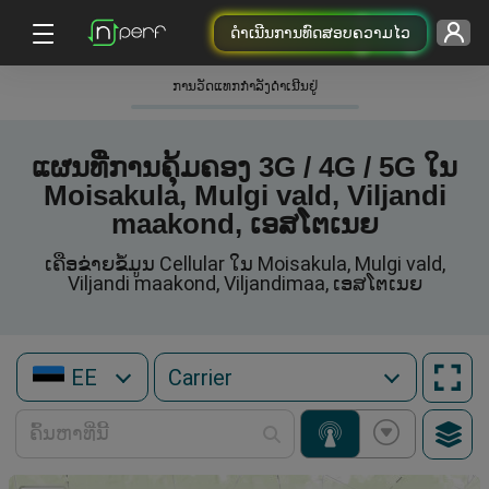
ດຳເນີນການທົດສອບຄວາມໄວ
ການວັດແທກກໍາລັງດໍາເນີນຢູ່
ແຜນທີ່ການຄຸ້ມຄອງ 3G / 4G / 5G ໃນ
Moisakula, Mulgi vald, Viljandi
maakond, ເອສໂຕເນຍ
ເຄືອຂ່າຍຂໍ້ມູນ Cellular ໃນ Moisakula, Mulgi vald,
Viljandi maakond, Viljandimaa, ເອສໂຕເນຍ
EE