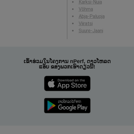
Karksi-Nuia
Võhma
Abja-Paluoja
Viiratsi
Suure-Jaani
ເຂົ້າຮ່ວມໃນໂຄງການ nPerf, ດາວໂຫລດ
ແອັບ ຂອງພວກເຮົາດຽວນີ້!