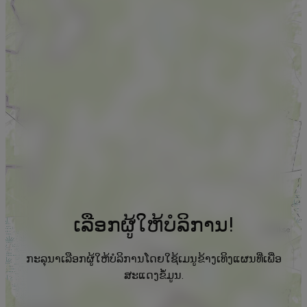
ເລືອກຜູ້ໃຫ້ບໍລິການ!
ກະລຸນາເລືອກຜູ້ໃຫ້ບໍລິການໂດຍໃຊ້ເມນູຂ້າງເທິງແຜນທີ່ເພື່ອ
ສະແດງຂໍ້ມູນ.