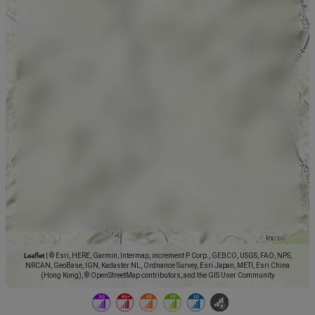
Leaflet
|
© Esri, HERE, Garmin, Intermap, increment P Corp., GEBCO, USGS, FAO, NPS,
NRCAN, GeoBase, IGN, Kadaster NL, Ordnance Survey, Esri Japan, METI, Esri China
(Hong Kong), © OpenStreetMap contributors, and the GIS User Community