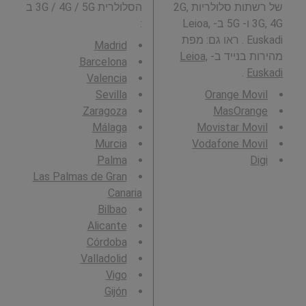
של רשתות סלולריות 2G,
הסלולרית 3G / 4G / 5G ב
3G, 4G ו- 5G ב- Leioa,
:
Euskadi . ראו גם: מפת
Madrid
מהירות בנייד ב-
Leioa,
Barcelona
.
Euskadi
Valencia
Sevilla
Orange Movil
Zaragoza
MasOrange
Málaga
Movistar Movil
Murcia
Vodafone Movil
Palma
Digi
Las Palmas de Gran
Canaria
Bilbao
Alicante
Córdoba
Valladolid
Vigo
Gijón