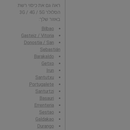
ראה גם את כיסוי רשת
הסלולר 3G / 4G / 5G
באזור שלך:
Bilbao
Gasteiz / Vitoria
Donostia / San
Sebastián
Barakaldo
Getxo
Irun
Santutxu
Portugalete
Santurtzi
Basauri
Errenteria
Sestao
Galdakao
Durango