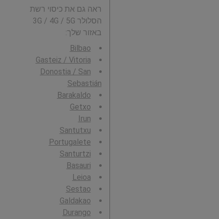
ראה גם את כיסוי רשת
הסלולר 3G / 4G / 5G
באזור שלך:
Bilbao
Gasteiz / Vitoria
Donostia / San
Sebastián
Barakaldo
Getxo
Irun
Santutxu
Portugalete
Santurtzi
Basauri
Leioa
Sestao
Galdakao
Durango