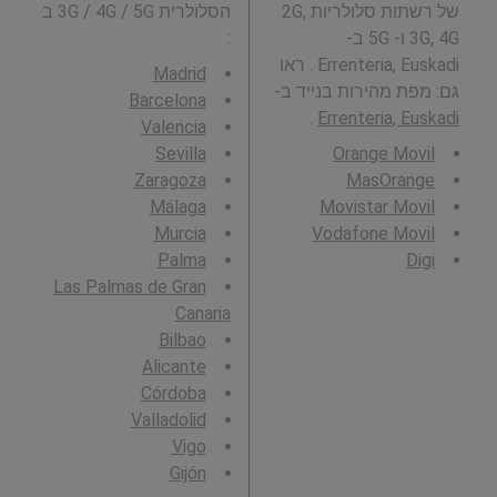
של רשתות סלולריות 2G,
הסלולרית 3G / 4G / 5G ב
3G, 4G ו- 5G ב-
:
Errenteria, Euskadi . ראו
Madrid
גם: מפת מהירות בנייד ב-
Barcelona
.
Errenteria, Euskadi
Valencia
Sevilla
Orange Movil
Zaragoza
MasOrange
Málaga
Movistar Movil
Murcia
Vodafone Movil
Palma
Digi
Las Palmas de Gran
Canaria
Bilbao
Alicante
Córdoba
Valladolid
Vigo
Gijón