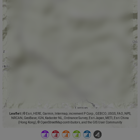
Leaflet
|
© Esri, HERE, Garmin, Intermap, increment P Corp., GEBCO, USGS, FAO, NPS,
NRCAN, GeoBase, IGN, Kadaster NL, Ordnance Survey, Esri Japan, METI, Esri China
(Hong Kong), © OpenStreetMap contributors, and the GIS User Community