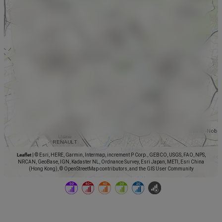
Leaflet
|
© Esri, HERE, Garmin, Intermap, increment P Corp., GEBCO, USGS, FAO, NPS,
NRCAN, GeoBase, IGN, Kadaster NL, Ordnance Survey, Esri Japan, METI, Esri China
(Hong Kong), © OpenStreetMap contributors, and the GIS User Community