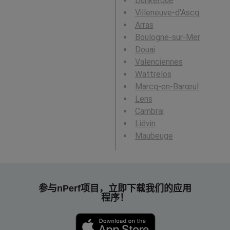
Dunkerque
Villeneuve-d'Ascq
Arras
Boulogne-sur-Mer
Douai
Valenciennes
Wattrelos
Marcq-en-Barœul
Lens
Cambrai
Liévin
Maubeuge
参与nPerf项目，立即下载我们的应用
程序！