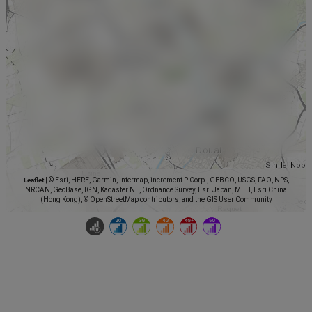
Leaflet
|
© Esri, HERE, Garmin, Intermap, increment P Corp., GEBCO, USGS, FAO, NPS,
NRCAN, GeoBase, IGN, Kadaster NL, Ordnance Survey, Esri Japan, METI, Esri China
(Hong Kong), © OpenStreetMap contributors, and the GIS User Community