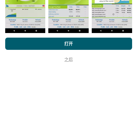
浏览 nPerf.com，
隐私和 Cookie 使用政策
以及我们的 nPerf 测试
最
如何进行更新？
打开
终用户许可协议
。
机器人每小时会自动更新网络覆盖图。速度图每15分钟
之后
好
更新一次
。数据显示两年。两年后，每月一次从地图中
删除最旧的数据。
它的可靠性和准确性如何？
测试是在用户的设备上进行的。地理位置精度取决于测