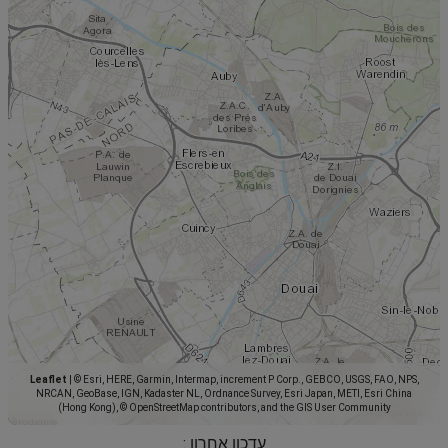
Leaflet
|
© Esri, HERE, Garmin, Intermap, increment P Corp., GEBCO, USGS, FAO, NPS,
NRCAN, GeoBase, IGN, Kadaster NL, Ordnance Survey, Esri Japan, METI, Esri China
(Hong Kong), © OpenStreetMap contributors, and the GIS User Community
עדכון אחרון :