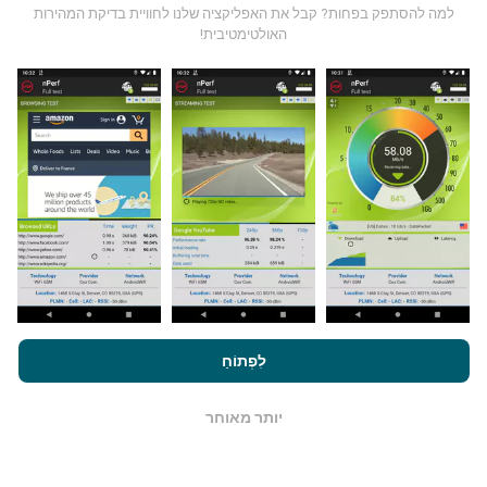
למה להסתפק בפחות? קבל את האפליקציה שלנו לחוויית בדיקת המהירות
האולטימטיבית!
מאיפה הנתונים מגיעים?
הנתונים נאספים מבדיקות שבוצעו על ידי המשתמשים
באפליקציית nPerf. בדיקות אלו נערכו בתנאים אמיתיים,
ישירות בשטח. אם גם אתם רוצים להיות מעורבים, כל
שעליכם לעשות הוא להוריד את אפליקציית nPerf
לסמארטפון.
ככל שיש יותר נתונים כך המפות יהיו מקיפות
יותר!
על ידי גלישה ב- nPerf.com, אתה מסכים ל
מדיניות השימוש בנושא
פרטיות ועוגיות
כמו גם למבחן nPerf שלנו
הסכם רישיון למשתמש קצה
לִפְתוֹחַ
כיצד מתבצעים עדכונים?
.
יותר מאוחר
מפות כיסוי רשת מתעדכנות אוטומטית על ידי בוט כל שעה.
OK
מפות מהירות הן
מתעדכנות כל 15 דקות
. הנתונים מוצגים
במשך שנתיים. לאחר שנתיים, הנתונים העתיקים ביותר