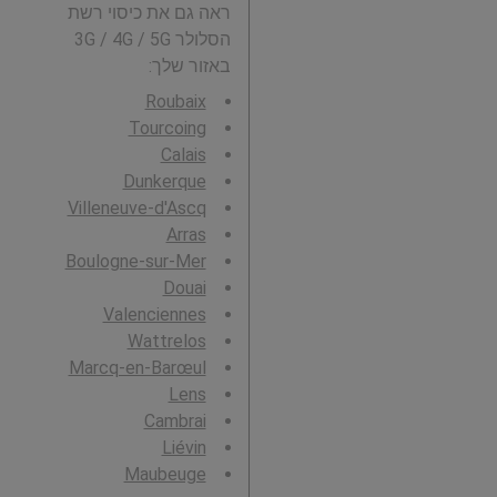
ראה גם את כיסוי רשת
הסלולר 3G / 4G / 5G
באזור שלך:
Roubaix
Tourcoing
Calais
Dunkerque
Villeneuve-d'Ascq
Arras
Boulogne-sur-Mer
Douai
Valenciennes
Wattrelos
Marcq-en-Barœul
Lens
Cambrai
Liévin
Maubeuge