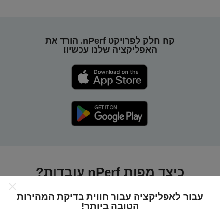
קח חלק לפרויקט nPerf, הורד את
האפליקציה שלנו עכשיו!
כיצד מפות nPerf עובדות?
עבור לאפליקציה עבור חווית בדיקת המהירות
הטובה ביותר!