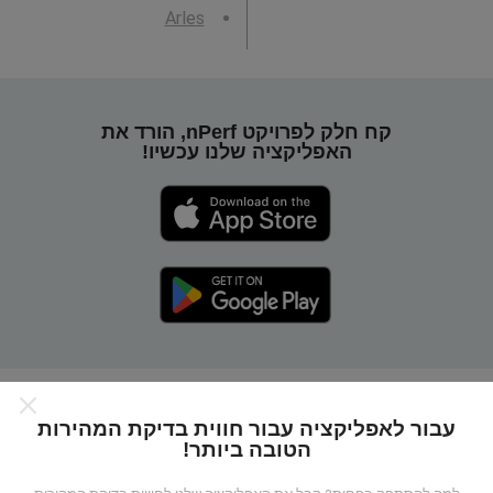
Arles
קח חלק לפרויקט nPerf, הורד את
האפליקציה שלנו עכשיו!
כיצד מפות nPerf עובדות?
עבור לאפליקציה עבור חווית בדיקת המהירות
הטובה ביותר!