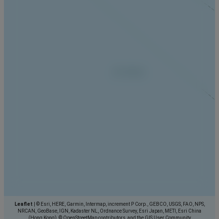
Leaflet
|
© Esri, HERE, Garmin, Intermap, increment P Corp., GEBCO, USGS, FAO, NPS,
NRCAN, GeoBase, IGN, Kadaster NL, Ordnance Survey, Esri Japan, METI, Esri China
(Hong Kong), © OpenStreetMap contributors, and the GIS User Community