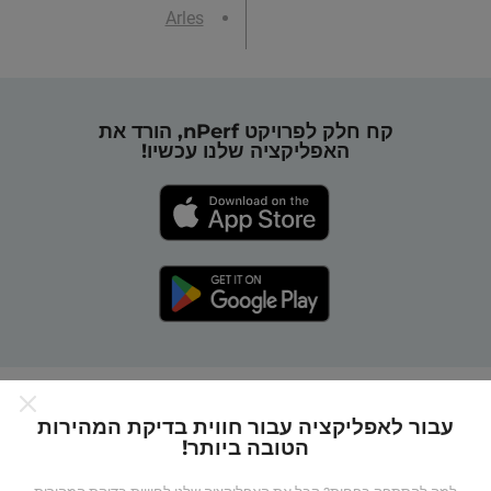
Arles
קח חלק לפרויקט nPerf, הורד את
האפליקציה שלנו עכשיו!
כיצד מפות nPerf עובדות?
עבור לאפליקציה עבור חווית בדיקת המהירות
הטובה ביותר!