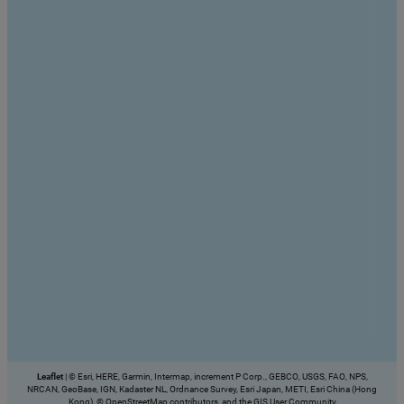
Leaflet
|
© Esri, HERE, Garmin, Intermap, increment P Corp., GEBCO, USGS, FAO, NPS,
NRCAN, GeoBase, IGN, Kadaster NL, Ordnance Survey, Esri Japan, METI, Esri China (Hong
Kong), © OpenStreetMap contributors, and the GIS User Community