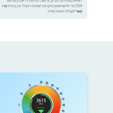
nPerf (מהירות, חביון, גלישה, הזרמת וידאו) בפורמט
CSV כדי להשתמש בהם איך שאתה רוצה? אין בעיה!
צרו
קשר
לקבלת הצעת מחיר.