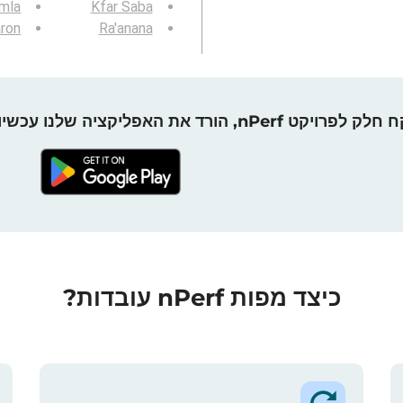
mla
Kfar Saba
ron
Ra'anana
חלק לפרויקט nPerf, הורד את האפליקציה שלנו עכשיו!
כיצד מפות nPerf עובדות?