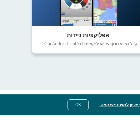
אפליקציות ניידות
קבל מידע נוסף על אפליקציית nPerf ב-Android וב-iOS
ישיון למשתמש קצה
.
OK