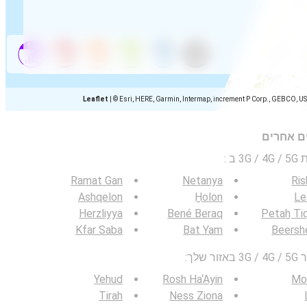
Leaflet
|
© Esri, HERE, Garmin, Intermap, increment P Corp., GEBCO, U
ים אחרים
 ב
:
Ramat Gan
Netanya
Ri
Ashqelon
H̱olon
Le
Herzliyya
Bené Beraq
Petaẖ Ti
Kfar Saba
Bat Yam
Beersh
לך:
Yehud
Rosh Ha‘Ayin
Mo
Tirah
Ness Ziona