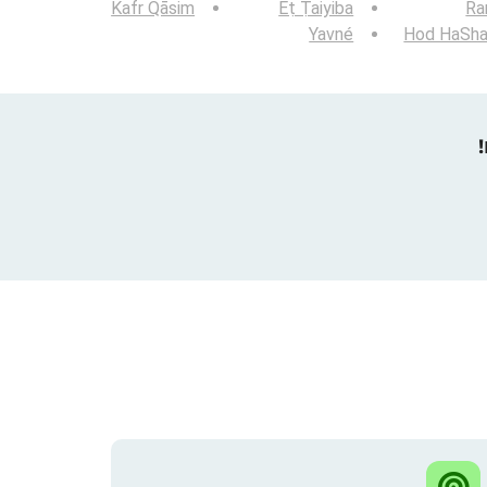
Kafr Qāsim
Eṭ Ṭaiyiba
Ra
Yavné
Hod HaSha