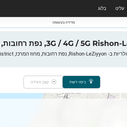
עלינו
בלוג
ס nPerf & ברומטרים
מדידה בעיצומה
 המרכז, Central District, ישראל
כיסוי רשת
קצב הורדה