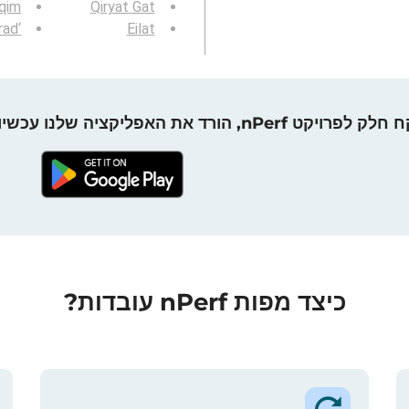
qim
Qiryat Gat
‘Arad
Eilat
חלק לפרויקט nPerf, הורד את האפליקציה שלנו עכשיו!
כיצד מפות nPerf עובדות?