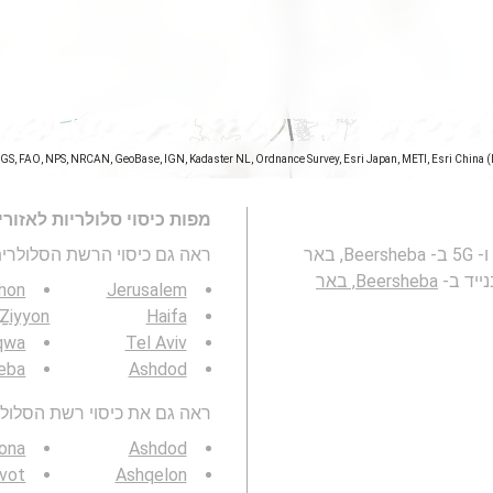
SGS, FAO, NPS, NRCAN, GeoBase, IGN, Kadaster NL, Ordnance Survey, Esri Japan, METI, Esri China 
מפות כיסוי סלולריות לאזור
מפה זו מייצגת את הכיסוי של רשתות סלולריות 2G, 3G, 4G ו- 5G ב- Beersheba, באר
ראה גם כיסוי הרשת הסלולרית 3G / 4G / 5G
ייד ב-
Beersheba, באר
shon
Jerusalem
Ẕiyyon
Haifa
qwa
Tel Aviv
eba
Ashdod
ראה גם את כיסוי רשת הסלולר 3G / 4G / 5G באזור ש
ona
Ashdod
ivot
Ashqelon