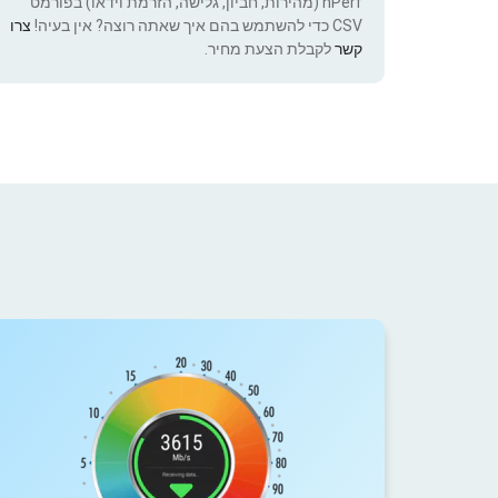
nPerf (מהירות, חביון, גלישה, הזרמת וידאו) בפורמט
CSV כדי להשתמש בהם איך שאתה רוצה? אין בעיה!
צרו
קשר
לקבלת הצעת מחיר.