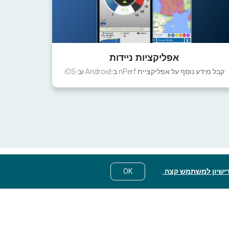
אפליקציות ניידות
קבל מידע נוסף על אפליקציית nPerf ב-Android וב-iOS
ישיון למשתמש קצה
.
OK