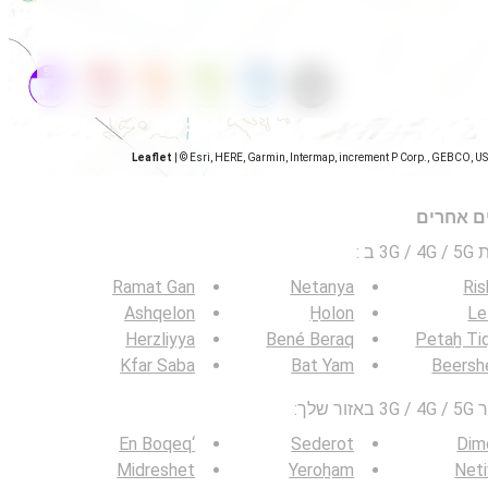
Leaflet
|
© Esri, HERE, Garmin, Intermap, increment P Corp., GEBCO, U
ים אחרים
 ב
:
Ramat Gan
Netanya
Ri
Ashqelon
H̱olon
Le
Herzliyya
Bené Beraq
Petaẖ Ti
Kfar Saba
Bat Yam
Beersh
לך:
‘En Boqeq
Sederot
Dim
Midreshet
Yeroẖam
Net