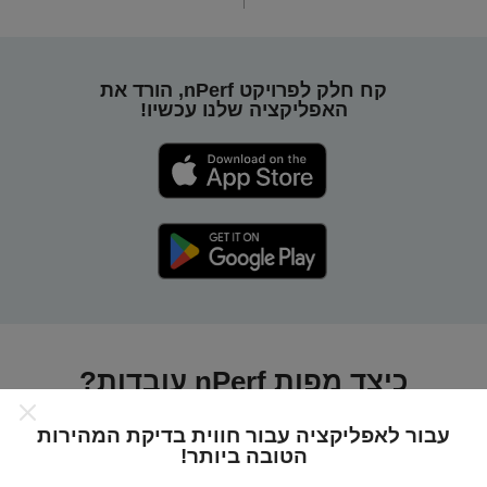
קח חלק לפרויקט nPerf, הורד את
האפליקציה שלנו עכשיו!
כיצד מפות nPerf עובדות?
עבור לאפליקציה עבור חווית בדיקת המהירות
הטובה ביותר!