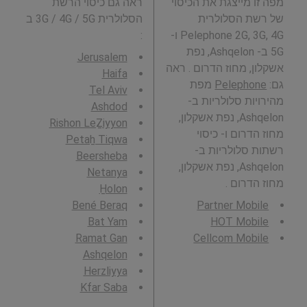
מפה זו מייצגת את הכיסוי
ראה גם כיסוי הרשת
של רשת הסלולרית
הסלולרית 3G / 4G / 5G ב
Pelephone 2G, 3G, 4G ו-
:
5G ב- Ashqelon, נפת
Jerusalem
אשקלון, מחוז הדרום . ראה
Haifa
גם:
Pelephone
מפת
Tel Aviv
מהירויות סלולריות ב-
Ashdod
Ashqelon, נפת אשקלון,
Rishon LeẔiyyon
מחוז הדרום ו- כיסוי
Petaẖ Tiqwa
רשתות סלולריות ב-
Beersheba
Ashqelon, נפת אשקלון,
Netanya
מחוז הדרום .
H̱olon
Bené Beraq
Partner Mobile
Bat Yam
HOT Mobile
Ramat Gan
Cellcom Mobile
Ashqelon
Herzliyya
Kfar Saba