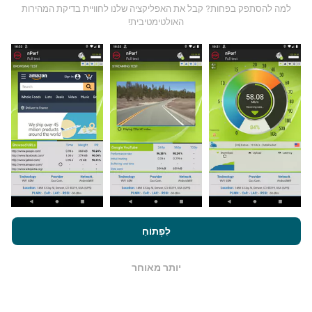
למה להסתפק בפחות? קבל את האפליקציה שלנו לחוויית בדיקת המהירות
האולטימטיבית!
מאיפה הנתונים מגיעים?
הנתונים נאספים מבדיקות שבוצעו על ידי המשתמשים
באפליקציית nPerf. בדיקות אלו נערכו בתנאים אמיתיים,
ישירות בשטח. אם גם אתם רוצים להיות מעורבים, כל
שעליכם לעשות הוא להוריד את אפליקציית nPerf
לסמארטפון.
ככל שיש יותר נתונים כך המפות יהיו מקיפות
יותר!
על ידי גלישה ב- nPerf.com, אתה מסכים ל
מדיניות השימוש בנושא
פרטיות ועוגיות
כמו גם למבחן nPerf שלנו
הסכם רישיון למשתמש קצה
לִפְתוֹחַ
כיצד מתבצעים עדכונים?
.
יותר מאוחר
מפות כיסוי רשת מתעדכנות אוטומטית על ידי בוט כל שעה.
OK
מפות מהירות הן
מתעדכנות כל 15 דקות
. הנתונים מוצגים
במשך שנתיים. לאחר שנתיים, הנתונים העתיקים ביותר