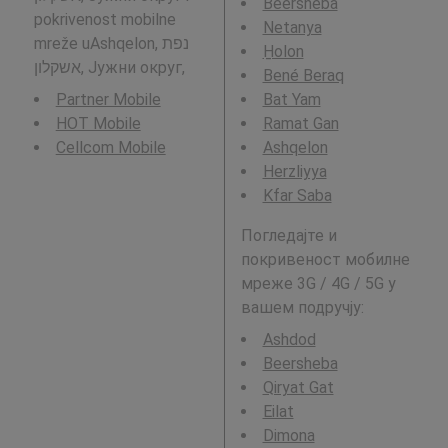
Beersheba
pokrivenost mobilne
Netanya
mreže uAshqelon, נפת
H̱olon
אשקלון, Јужни округ,
Bené Beraq
Partner Mobile
Bat Yam
HOT Mobile
Ramat Gan
Cellcom Mobile
Ashqelon
Herzliyya
Kfar Saba
Погледајте и
покривеност мобилне
мреже 3G / 4G / 5G у
вашем подручју:
Ashdod
Beersheba
Qiryat Gat
Eilat
Dimona