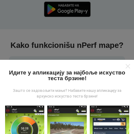
Kako funkcionišu nPerf mape?
Идите у апликацију за најбоље искуство
теста брзине!
Odakle dolaze podaci?
Зашто се задовољити мање? Набавите нашу апликацију за
врхунско искуство теста брзине!
Podaci se prikupljaju od testova koje vrši korisnici
aplikacije nPerf. To su testovi koji se sprovode u
realnim uslovima, direktno na terenu. Ako želite da se
angažujete, sve što treba da uradite je da preuzmete
aplikaciju nPerf na smartphone uređaj.
što više
podataka postoji, to će biti sveobuhvatnije mape!