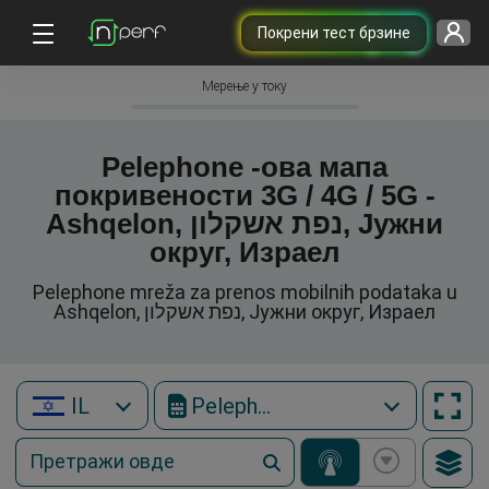
Покрени тест брзине
Мерење у току
Pelephone -ова мапа
покривености 3G / 4G / 5G -
Ashqelon, נפת אשקלון, Јужни
округ, Израел
Pelephone mreža za prenos mobilnih podataka u
Ashqelon, נפת אשקלון, Јужни округ, Израел
IL
Pelephone