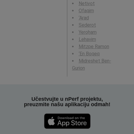
Netivot
Ofaqim
‘Arad
Sederot
Yeroẖam
Lehavim
Mitzpe Ramon
‘En Boqeq
Midreshet Ben-
Gurion
Učestvujte u nPerf projektu,
preuzmite našu aplikaciju odmah!