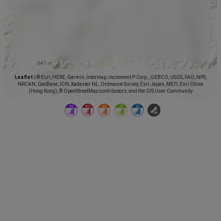
Leaflet
|
© Esri, HERE, Garmin, Intermap, increment P Corp., GEBCO, USGS, FAO, NPS,
NRCAN, GeoBase, IGN, Kadaster NL, Ordnance Survey, Esri Japan, METI, Esri China
(Hong Kong), © OpenStreetMap contributors, and the GIS User Community