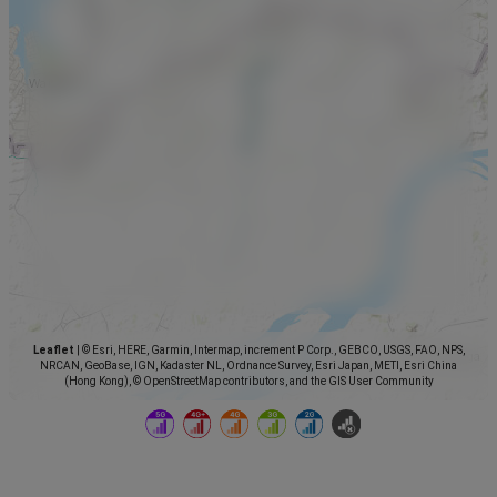
Leaflet
|
© Esri, HERE, Garmin, Intermap, increment P Corp., GEBCO, USGS, FAO, NPS,
NRCAN, GeoBase, IGN, Kadaster NL, Ordnance Survey, Esri Japan, METI, Esri China
(Hong Kong), © OpenStreetMap contributors, and the GIS User Community