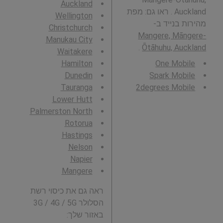
Auckland
Auckland . ראו גם: מפת
Wellington
מהירות בנייד ב-
Christchurch
Mangere, Māngere-
Manukau City
.
Ōtāhuhu, Auckland
Waitakere
Hamilton
One Mobile
Dunedin
Spark Mobile
Tauranga
2degrees Mobile
Lower Hutt
Palmerston North
Rotorua
Hastings
Nelson
Napier
Mangere
ראה גם את כיסוי רשת
הסלולר 3G / 4G / 5G
באזור שלך: