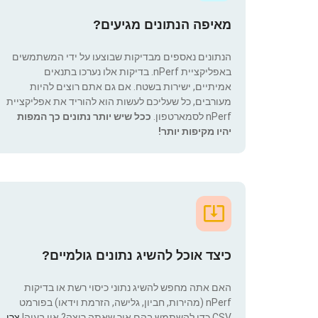
מאיפה הנתונים מגיעים?
הנתונים נאספים מבדיקות שבוצעו על ידי המשתמשים
באפליקציית nPerf. בדיקות אלו נערכו בתנאים
אמיתיים, ישירות בשטח. אם גם אתם רוצים להיות
מעורבים, כל שעליכם לעשות הוא להוריד את אפליקציית
nPerf לסמארטפון.
ככל שיש יותר נתונים כך המפות
יהיו מקיפות יותר!
כיצד אוכל להשיג נתונים גולמיים?
האם אתה מחפש להשיג נתוני כיסוי רשת או בדיקות
nPerf (מהירות, חביון, גלישה, הזרמת וידאו) בפורמט
CSV כדי להשתמש בהם איך שאתה רוצה? אין בעיה!
צרו