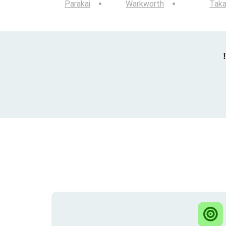
Parakai
Warkworth
Taka