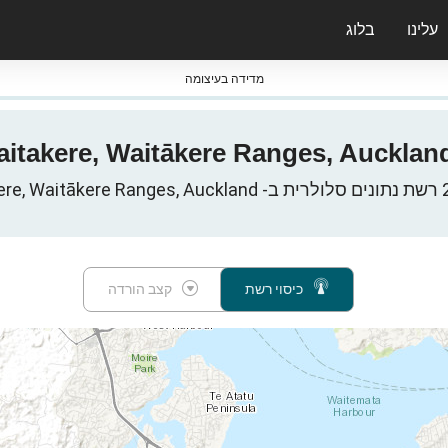
עלינו
בלוג
ס nPerf & ברומטרים
מדידה בעיצומה
ילנד
כיסוי רשת
קצב הורדה