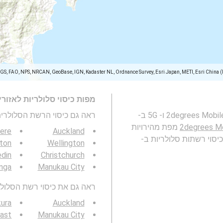
SGS, FAO, NPS, NRCAN, GeoBase, IGN, Kadaster NL, Ordnance Survey, Esri Japan, METI, Esri China 
מפות כיסוי סלולריות לאזור
מפה זו מייצגת את הכיסוי של רשת הסלולרית 2degrees Mobile 2G, 3G, 4G ו- 5G ב-
ראה גם כיסוי הרשת הסלולרית 3G / 4G / 5G
2degrees M
מפת מהירויות
ere
Auckland
 ב- Waitakere, Waitākere Ranges, Auckland ו- כיסוי רשתות סלולריות ב-
ton
Wellington
din
Christchurch
nga
Manukau City
ראה גם את כיסוי רשת הסלולר 3G / 4G / 5G באזור ש
ura
Auckland
ast
Manukau City