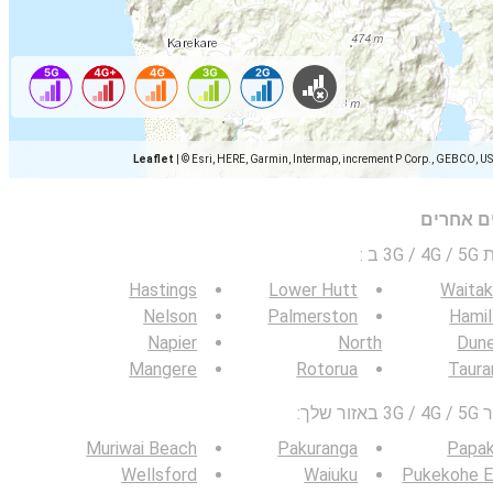
Leaflet
|
© Esri, HERE, Garmin, Intermap, increment P Corp., GEBCO, U
ים אחרים
 ב
:
Hastings
Lower Hutt
Waitak
Nelson
Palmerston
Hamil
Napier
North
Dune
Mangere
Rotorua
Taura
לך:
Muriwai Beach
Pakuranga
Papak
Wellsford
Waiuku
Pukekohe E