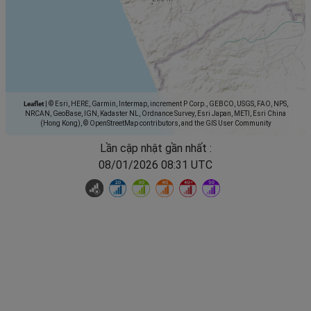
Leaflet
|
© Esri, HERE, Garmin, Intermap, increment P Corp., GEBCO, USGS, FAO, NPS,
NRCAN, GeoBase, IGN, Kadaster NL, Ordnance Survey, Esri Japan, METI, Esri China
(Hong Kong), © OpenStreetMap contributors, and the GIS User Community
Lần cập nhật gần nhất :
08/01/2026 08:31 UTC