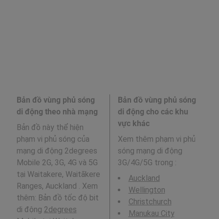
Bản đồ vùng phủ sóng
Bản đồ vùng phủ sóng
di động theo nhà mạng
di động cho các khu
vực khác
Bản đồ này thể hiện
phạm vi phủ sóng của
Xem thêm phạm vi phủ
mạng di động 2degrees
sóng mạng di động
Mobile 2G, 3G, 4G và 5G
3G/4G/5G trong
:
tại Waitakere, Waitākere
Auckland
Ranges, Auckland . Xem
Wellington
thêm: Bản đồ tốc độ bit
Christchurch
di động
2degrees
Manukau City