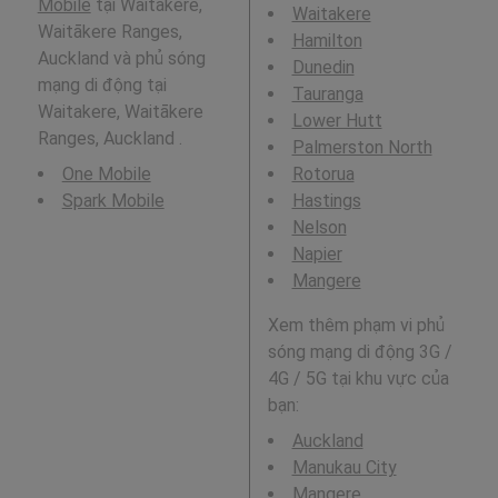
Mobile
tại Waitakere,
Waitakere
Waitākere Ranges,
Hamilton
Auckland và phủ sóng
Dunedin
mạng di động tại
Tauranga
Waitakere, Waitākere
Lower Hutt
Ranges, Auckland .
Palmerston North
One Mobile
Rotorua
Spark Mobile
Hastings
Nelson
Napier
Mangere
Xem thêm phạm vi phủ
sóng mạng di động 3G /
4G / 5G tại khu vực của
bạn:
Auckland
Manukau City
Mangere