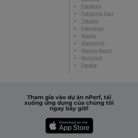
Papakura
Pukekohe East
Takanini
Pakuranga
Waiuku
Warkworth
Muriwai Beach
Wellsford
Parakai
Tham gia vào dự án nPerf, tải
xuống ứng dụng của chúng tôi
ngay bây giờ!