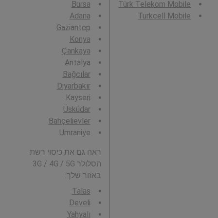
Bursa
Türk Telekom Mobile
Adana
Turkcell Mobile
Gaziantep
Konya
Çankaya
Antalya
Bağcılar
Diyarbakır
Kayseri
Üsküdar
Bahçelievler
Umraniye
ראה גם את כיסוי רשת
הסלולר 3G / 4G / 5G
באזור שלך:
Talas
Develi
Yahyalı