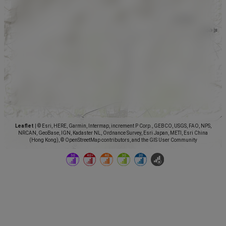
Leaflet
|
© Esri, HERE, Garmin, Intermap, increment P Corp., GEBCO, USGS, FAO, NPS,
NRCAN, GeoBase, IGN, Kadaster NL, Ordnance Survey, Esri Japan, METI, Esri China
(Hong Kong), © OpenStreetMap contributors, and the GIS User Community