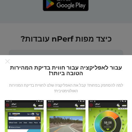
כיצד מפות nPerf עובדות?
עבור לאפליקציה עבור חווית בדיקת המהירות
הטובה ביותר!
מאיפה הנתונים מגיעים?
למה להסתפק בפחות? קבל את האפליקציה שלנו לחוויית בדיקת המהירות
האולטימטיבית!
הנתונים נאספים מבדיקות שבוצעו על ידי המשתמשים
באפליקציית nPerf. בדיקות אלו נערכו בתנאים אמיתיים,
ישירות בשטח. אם גם אתם רוצים להיות מעורבים, כל
שעליכם לעשות הוא להוריד את אפליקציית nPerf
לסמארטפון.
ככל שיש יותר נתונים כך המפות יהיו מקיפות
יותר!