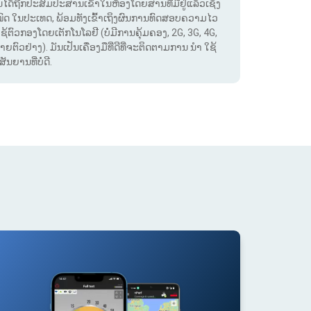
. ມັນໄດ້ຖືກປະສົມປະສານເຂົ້າໃນຫ້ອງໂດຍສານທີ່ມີຢູ່ແລ້ວເຊິ່ງ
ໝົດ ໃນປະເທດ, ພ້ອມທັງເຂົ້າເຖິງຜົນການທົດສອບຄວາມໄວ
ໃຊ້ຕົວກອງໂດຍເຕັກໂນໂລຢີ (ບໍ່ມີການຄຸ້ມຄອງ, 2G, 3G, 4G,
ຕົວຢ່າງ). ມັນເປັນເຄື່ອງມືທີ່ດີທີ່ຈະຕິດຕາມການ ນຳ ໃຊ້
ຍານທີ່ບໍ່ດີ.