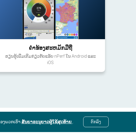
ຄໍາຮ້ອງສະຫມັກມືຖື
ຮຽນຮູ້ເພີ່ມເຕີມກ່ຽວກັບແອັບ nPerf ໃນ Android ແລະ
iOS
ຂອງພວກເຮົາ
ສັນຍາອະນຸຍາດຜູ້ໃຊ້ສຸດທ້າຍ
.
ຕົກ​ລົງ