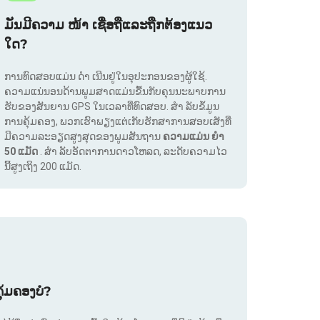
ມັນມີຄວາມ ໜ້າ ເຊື່ອຖືແລະຖືກຕ້ອງແນວ
ໃດ?
ການທົດສອບແມ່ນ ດຳ ເນີນຢູ່ໃນອຸປະກອນຂອງຜູ້ໃຊ້.
ຄວາມແນ່ນອນດ້ານພູມສາດແມ່ນຂື້ນກັບຄຸນນະພາບການ
ຮັບຂອງສັນຍານ GPS ໃນເວລາທີ່ທົດສອບ. ສຳ ລັບຂໍ້ມູນ
ການຄຸ້ມຄອງ, ພວກເຮົາພຽງແຕ່ເກັບຮັກສາການສອບເສັງທີ່
ມີຄວາມລະອຽດສູງສຸດຂອງພູມສັນຖານ
ຄວາມແມ່ນ ຍຳ
50 ແມັດ
. ສຳ ລັບອັດຕາການດາວໂຫລດ, ລະດັບຄວາມໄວ
ນີ້ສູງເຖິງ 200 ແມັດ.
ຸ້ມຄອງບໍ?