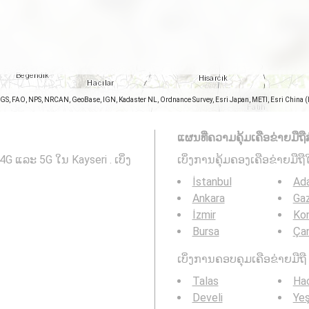
SGS, FAO, NPS, NRCAN, GeoBase, IGN, Kadaster NL, Ordnance Survey, Esri Japan, METI, Esri China 
ແຜນທີ່ຄວາມຄຸ້ມເຄືອຂ່າຍມືຖືສ
G ແລະ 5G ໃນ Kayseri . ເບິ່ງ
ເບິ່ງການຄຸ້ມຄອງເຄືອຂ່າຍມືຖື
İstanbul
Ad
Ankara
Gaz
İzmir
Ko
Bursa
Ça
ເບິ່ງການຄອບຄຸມເຄືອຂ່າຍມືຖື 3
Talas
Hac
Develi
Yeş