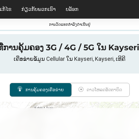
ແກ້ໄຂ
ກ່ຽວ​ກັບ​ພວກ​ເຮົາ
ບລັອກ
ການວັດແທກກໍາລັງດໍາເນີນຢູ່
ີ່ການຄຸ້ມຄອງ 3G / 4G / 5G ໃນ Kayseri, 
ເຄືອຂ່າຍຂໍ້ມູນ Cellular ໃນ Kayseri, Kayseri, ເທີຄີ
ການຄຸ້ມຄອງເຄືອຂ່າຍ
ດາວໂຫລດອັດຕາບິດ