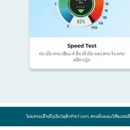
Speed Test
ປະ ເມີນ ການ ເຊື່ອມ ຕໍ່ ອິນ ເຕີ ເນັດ ຂອງ ທ່ານ ໃນ ການ
ຄລິກ ດຽວ
ໂດຍການເຂົ້າເບິ່ງເວັບໄຊທ໌ nPerf.com, ທ່ານຍິນຍອມໃຫ້ພວກເຮ