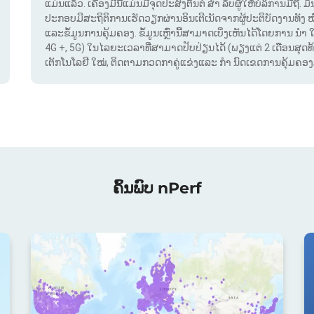
ແມ່ນແລ້ວ. ເຄື່ອງມືນີ້ແມ່ນມີຈຸດປະສົງຕົ້ນຕໍ ສຳ ລັບຜູ້ໃຫ້ບໍລິການມືຖື
ປະກອບມີສະຖິຕິການເຮັດວຽກຜ່ານອິນເຕີເນັດຈາກຜູ້ປະຕິບັດງານທັງ 
ແລະຂໍ້ມູນການຄຸ້ມຄອງ. ຂໍ້ມູນເຫຼົ່ານີ້ສາມາດເບິ່ງເຫັນໄດ້ໂດຍການ ນຳ 
4G +, 5G) ໃນໄລຍະເວລາທີ່ສາມາດປັບປ່ຽນໄດ້ (ພຽງແຕ່ 2 ເດືອນສຸດທ້າຍ
ເຕັກໂນໂລຢີ ໃໝ່, ຕິດຕາມກວດກາຄູ່ແຂ່ງແລະ ກຳ ນົດເຂດການຄຸ້ມຄອງສັນ
ຄົ້ນພົບ nPerf