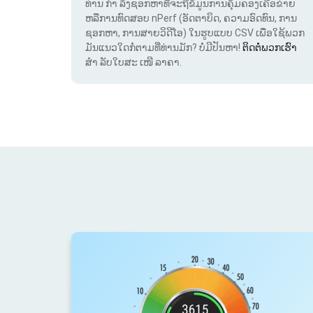
ທ່ານ ກຳ ລັງຊອກຫາທີ່ຈະຖືຂໍ້ມູນການຄຸ້ມຄອງເຄືອຂ່າຍ
ຫລືການທົດສອບ nPerf (ອັດຕາບິດ, ຄວາມອົດທົນ, ການ
ຊອກຫາ, ການສາຍວິດີໂອ) ໃນຮູບແບບ CSV ເພື່ອໃຊ້ພວກ
ມັນແນວໃດກໍ່ຕາມທີ່ທ່ານມັກ? ບໍ່ມີປັນຫາ!
ຕິດຕໍ່ພວກເຮົາ
ສຳ ລັບໃບສະ ເໜີ ລາຄາ.