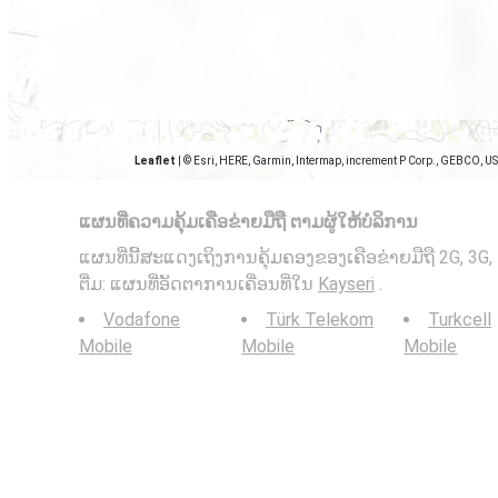
Leaflet
|
© Esri, HERE, Garmin, Intermap, increment P Corp., GEBCO, U
ແຜນທີ່ຄວາມຄຸ້ມເຄືອຂ່າຍມືຖື ຕາມຜູ້ໃຫ້ບໍລິການ
ແຜນທີ່ນີ້ສະແດງເຖິງການຄຸ້ມຄອງຂອງເຄືອຂ່າຍມືຖື 2G, 3G, 4
ຕື່ມ: ແຜນທີ່ອັດຕາການເຄື່ອນທີ່ໃນ
Kayseri
.
Vodafone
Türk Telekom
Turkcell
Mobile
Mobile
Mobile