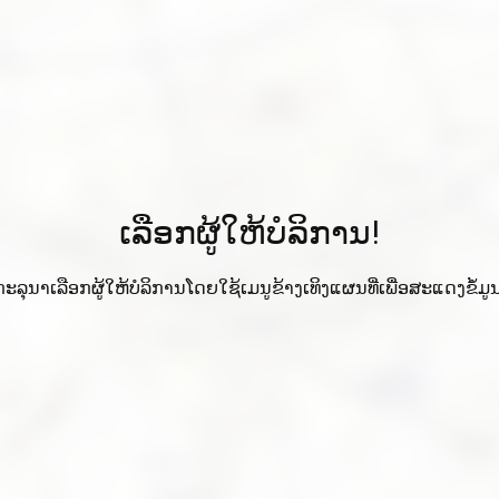
ເລືອກຜູ້ໃຫ້ບໍລິການ!
ກະລຸນາເລືອກຜູ້ໃຫ້ບໍລິການໂດຍໃຊ້ເມນູຂ້າງເທິງແຜນທີ່ເພື່ອສະແດງຂໍ້ມູນ