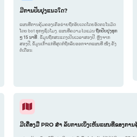
ມີການປັບປຸງແນວໃດ?
ແຜນທີ່ການຄຸ້ມຄອງເຄືອຂ່າຍຖືກອັບເດດໂດຍອັດຕະໂນມັດ
ໂດຍ bot ທຸກໆຊົ່ວໂມງ. ແຜນທີ່ຄວາມໄວແມ່ນ
ຖືກປັບປຸງທຸກ
ໆ 15 ນາທີ
. ຂໍ້ມູນຖືກສະແດງເປັນເວລາສອງປີ. ຫຼັງຈາກ
ສອງປີ, ຂໍ້ມູນເກົ່າແກ່ທີ່ສຸດກໍ່ຖືກລຶບອອກຈາກແຜນທີ່ ໜຶ່ງ ຄັ້ງ
ຕໍ່ເດືອນ.
ມີເຄື່ອງມື PRO ສຳ ລັບການເບິ່ງເຫັນແຜນທີ່ຂອງການຄ