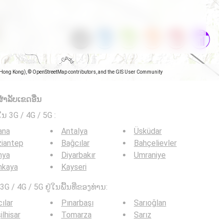
(Hong Kong), © OpenStreetMap contributors, and the GIS User Community
ໍາລັບເຂດອື່ນ
ໃນ 3G / 4G / 5G
:
ana
Antalya
Üsküdar
iantep
Bağcılar
Bahçelievler
nya
Diyarbakır
Umraniye
nkaya
Kayseri
G / 4G / 5G ຢູ່ໃນພື້ນທີ່ຂອງທ່ານ:
ılar
Pınarbaşı
Sarıoğlan
ilhisar
Tomarza
Sarız