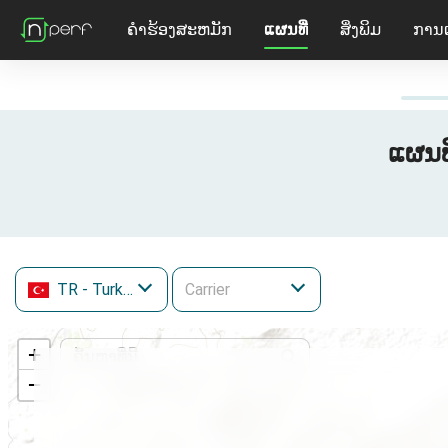
ຄໍາຮ້ອງສະຫມັກ
ແຜນທີ່
ສິ່ງພິມ
ການ
ແຜນທ
TR
- Turkey
+
−