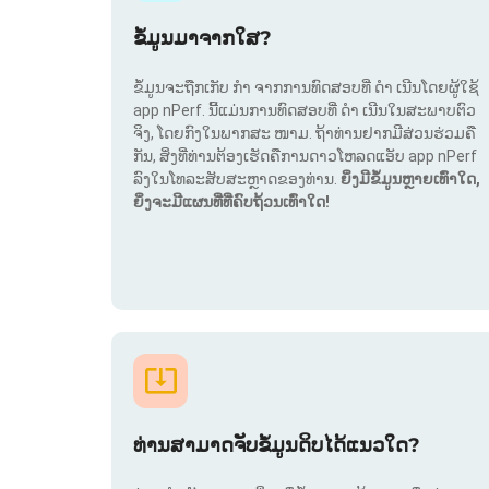
ຂໍ້ມູນມາຈາກໃສ?
ຂໍ້ມູນຈະຖືກເກັບ ກຳ ຈາກການທົດສອບທີ່ ດຳ ເນີນໂດຍຜູ້ໃຊ້
app nPerf. ນີ້ແມ່ນການທົດສອບທີ່ ດຳ ເນີນໃນສະພາບຕົວ
ຈິງ, ໂດຍກົງໃນພາກສະ ໜາມ. ຖ້າທ່ານຢາກມີສ່ວນຮ່ວມຄື
ກັນ, ສິ່ງທີ່ທ່ານຕ້ອງເຮັດຄືການດາວໂຫລດແອັບ app nPerf
ລົງໃນໂທລະສັບສະຫຼາດຂອງທ່ານ.
ຍິ່ງມີຂໍ້ມູນຫຼາຍເທົ່າໃດ,
ຍິ່ງຈະມີແຜນທີ່ທີ່ຄົບຖ້ວນເທົ່າໃດ!
ທ່ານສາມາດຈັບຂໍ້ມູນດິບໄດ້ແນວໃດ?