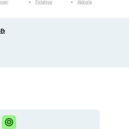
nyan
Felahiye
Akkışla
້!