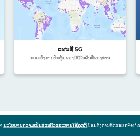
ແຜນທີ່ 5G
ກວດເບິ່ງການປົກຫຸ້ມຂອງມືຖືໃນພື້ນທີ່ຂອງທ່ານ
ົາ
ນະໂຍບາຍຄວາມເປັນສ່ວນຕົວແລະການໃຊ້ຄຸກກີ
ພ້ອມທັງການທົດສອບ nPerf 