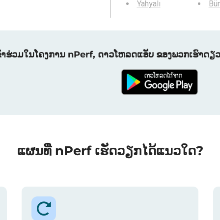
Yahyalı
Bü
ຂົ້າຮ່ວມໃນໂຄງການ nPerf, ດາວໂຫລດແອັບ ຂອງພວກເຮົາດຽວນີ
ແຜນທີ່ nPerf ເຮັດວຽກໄດ້ແນວໃດ?