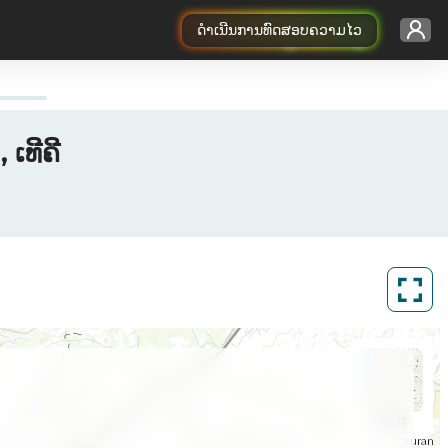
ດຳເນີນການທົດສອບຄວາມໄວ
ເທີຄີ
ArcGIS