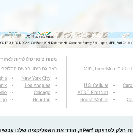
SGS, FAO, NPS, NRCAN, GeoBase, IGN, Kadaster NL, Ordnance Survey, Esri Japan, METI, Esri China 
מפות כיסוי סלולריות לאזור
מפה זו מייצגת את הכיסוי של רשתות סלולריות 2G, 3G, 4G ו- 5G ב- Tuen-Mun, הונג
ראה גם כיסוי הרשת הסלולרית 3G / 4G / 5G
phia
New York City
nix
Los Angeles
U.S. Cellular
Caro
onio
Chicago
AT&T FirstNet
ego
Houston
Boost Mobile
Cel
חלק לפרויקט nPerf, הורד את האפליקציה שלנו עכשיו!