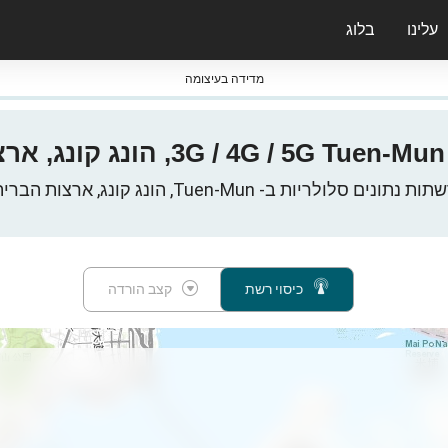
עלינו
בלוג
ס nPerf & ברומטרים
מדידה בעיצומה
ת
ות נתונים סלולריות ב- Tuen-Mun, הונג קונג, ארצות הברית
כיסוי רשת
קצב הורדה