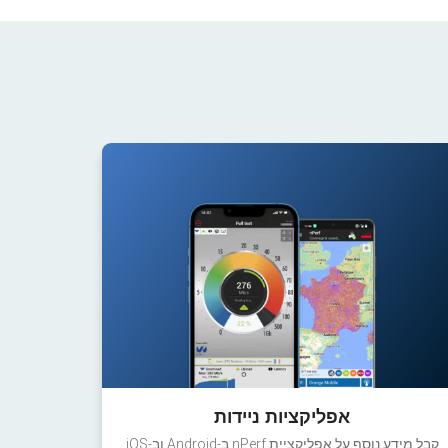
אפליקציות ניידות
קבל מידע נוסף על אפליקציית nPerf ב-Android וב-iOS