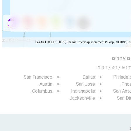
Leaflet
|
© Esri, HERE, Garmin, Intermap, increment P Corp., GEBCO, U
ים אחרים
 ב
:
San Francisco
Dallas
Philadel
Austin
San Jose
Phoe
Columbus
Indianapolis
San Ant
Jacksonville
San Di