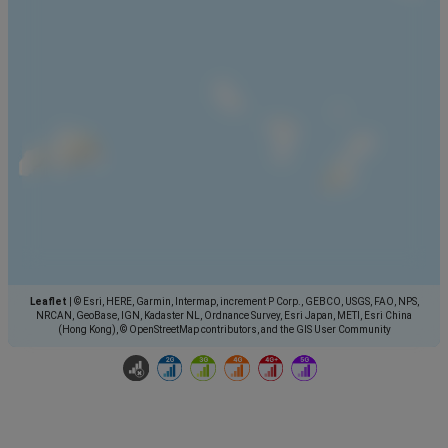
Leaflet
|
© Esri, HERE, Garmin, Intermap, increment P Corp., GEBCO, USGS, FAO, NPS,
NRCAN, GeoBase, IGN, Kadaster NL, Ordnance Survey, Esri Japan, METI, Esri China
(Hong Kong), © OpenStreetMap contributors, and the GIS User Community