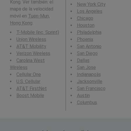
Kong. Ver también: el
New York City
mapa de la velocidad
Los Angeles
móvil en
Tuen-Mun,
Chicago
Hong Kong
.
Houston
T-Mobile (inc. Sprint)
Philadelphia
Union Wireless
Phoenix
AT&T Mobility
San Antonio
Verizon Wireless
San Diego
Carolina West
Dallas
Wireless
San Jose
Cellular One
Indianapolis
U.S. Cellular
Jacksonville
AT&T FirstNet
San Francisco
Boost Mobile
Austin
Columbus