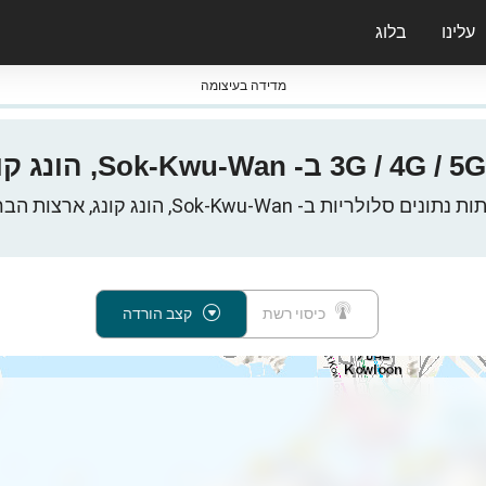
עלינו
בלוג
ס nPerf & ברומטרים
מדידה בעיצומה
תונים סלולריות ב- Sok-Kwu-Wan, הונג קונג, ארצות הברית
כיסוי רשת
קצב הורדה