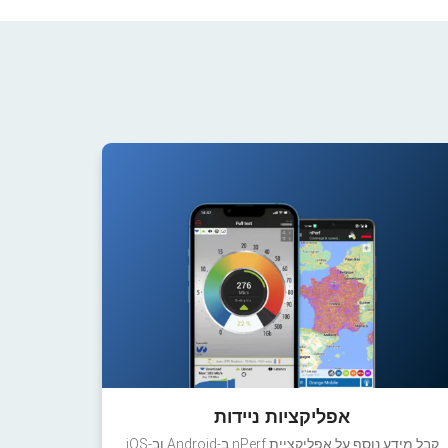
אפליקציות ניידות
קבל מידע נוסף על אפליקציית nPerf ב-Android וב-iOS