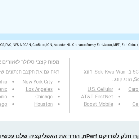
SGS, FAO, NPS, NRCAN, GeoBase, IGN, Kadaster NL, Ordnance Survey, Esri Japan, METI, Esri China 
מפות קצבי סלולר לאזורים 
מפה זו מייצגת מהירות של רשתות סלולריות 2G, 3G, 4G ו- 5G ב- Sok-Kwu-Wan, הונג
ראה גם את הקצב הנתונים של 3G / 4G / 5G
phia
New York City
nix
Los Angeles
U.S. Cellular
Caro
onio
Chicago
AT&T FirstNet
ego
Houston
Boost Mobile
Cel
חלק לפרויקט nPerf, הורד את האפליקציה שלנו עכשיו!