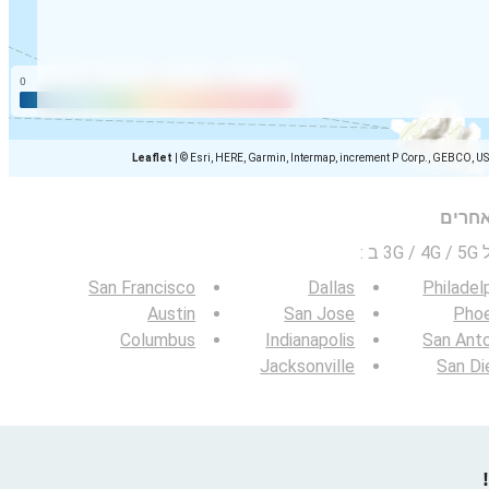
Leaflet
|
© Esri, HERE, Garmin, Intermap, increment P Corp., GEBCO, U
אחרים
 ב
:
San Francisco
Dallas
Philadel
Austin
San Jose
Phoe
Columbus
Indianapolis
San Ant
Jacksonville
San Di