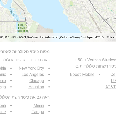
SGS, FAO, NPS, NRCAN, GeoBase, IGN, Kadaster NL, Ordnance Survey, Esri Japan, METI, Esri China 
מפות כיסוי סלולריות לאזור
מפה זו מייצגת את הכיסוי של רשת הסלולרית Verizon Wireless 2G, 3G, 4G ו- 5G ב- .
ראה גם כיסוי הרשת הסלולרית 3G / 4G / 5G
סוי רשתות סלולריות ב- .
phia
New York City
nix
Los Angeles
Boost Mobile
Cel
onio
Chicago
U.S
ego
Houston
AT&T 
ראה גם את כיסוי רשת הסלולר 3G / 4G / 5G באזור ש
leah
Miami
ssee
Tampa