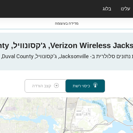
עלינו
בלוג
ס nPerf & ברומטרים
מדידה בעיצומה
כיסוי רשת
קצב הורדה