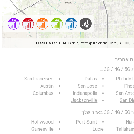
Leaflet
|
© Esri, HERE, Garmin, Intermap, increment P Corp., GEBCO, U
ים אחרים
 ב
:
San Francisco
Dallas
Philadel
Austin
San Jose
Phoe
Columbus
Indianapolis
San Ant
Jacksonville
San Di
לך:
Hollywood
Port Saint
Hia
Gainesville
Lucie
Tallaha