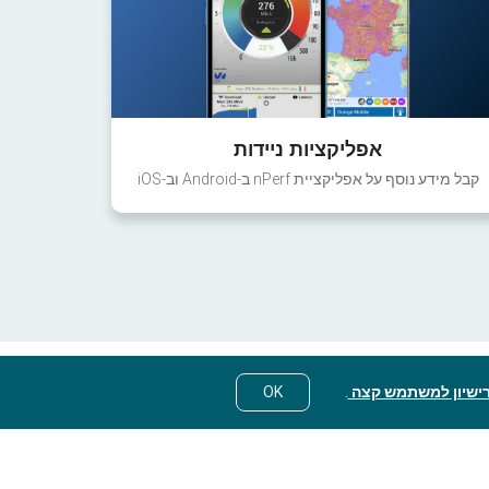
אפליקציות ניידות
קבל מידע נוסף על אפליקציית nPerf ב-Android וב-iOS
ישיון למשתמש קצה
.
OK