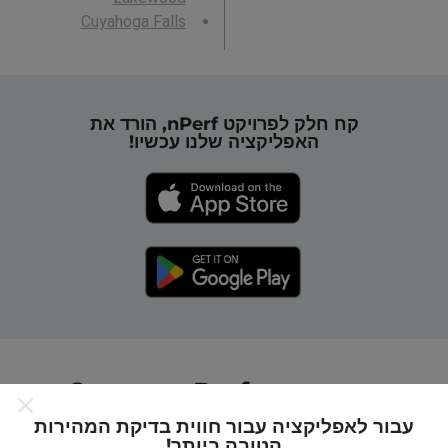
Cuyahoga Falls
קח חלק לפרויקט nPerf, הורד את
האפליקציה שלנו עכשיו!
כיצד מפות nPerf עובדות?
עבור לאפליקציה עבור חווית בדיקת המהירות
הטובה ביותר!