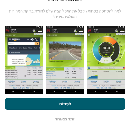
למה להסתפק בפחות? קבל את האפליקציה שלנו לחוויית בדיקת המהירות
האולטימטיבית!
מאיפה הנתונים מגיעים?
הנתונים נאספים מבדיקות שבוצעו על ידי המשתמשים
באפליקציית nPerf. בדיקות אלו נערכו בתנאים אמיתיים,
ישירות בשטח. אם גם אתם רוצים להיות מעורבים, כל
שעליכם לעשות הוא להוריד את אפליקציית nPerf
לסמארטפון.
ככל שיש יותר נתונים כך המפות יהיו מקיפות
יותר!
על ידי גלישה ב- nPerf.com, אתה מסכים ל
מדיניות השימוש בנושא
פרטיות ועוגיות
כמו גם למבחן nPerf שלנו
הסכם רישיון למשתמש קצה
לִפְתוֹחַ
.
כיצד מתבצעים עדכונים?
יותר מאוחר
OK
מפות כיסוי רשת מתעדכנות אוטומטית על ידי בוט כל שעה.