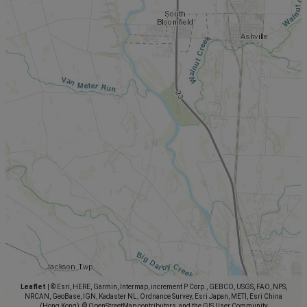
Leaflet
|
© Esri, HERE, Garmin, Intermap, increment P Corp., GEBCO, USGS, FAO, NPS,
NRCAN, GeoBase, IGN, Kadaster NL, Ordnance Survey, Esri Japan, METI, Esri China
(Hong Kong), © OpenStreetMap contributors, and the GIS User Community