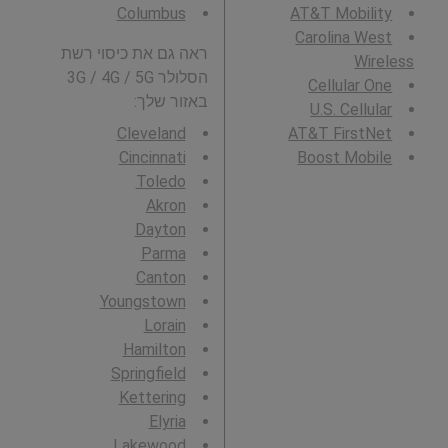
Columbus
AT&T Mobility
Carolina West
ראה גם את כיסוי רשת
Wireless
הסלולר 3G / 4G / 5G
Cellular One
באזור שלך:
U.S. Cellular
Cleveland
AT&T FirstNet
Cincinnati
Boost Mobile
Toledo
Akron
Dayton
Parma
Canton
Youngstown
Lorain
Hamilton
Springfield
Kettering
Elyria
Lakewood