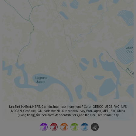
Leaflet
|
© Esri, HERE, Garmin, Intermap, increment P Corp., GEBCO, USGS, FAO, NPS,
NRCAN, GeoBase, IGN, Kadaster NL, Ordnance Survey, Esri Japan, METI, Esri China
(Hong Kong), © OpenStreetMap contributors, and the GIS User Community