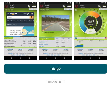
מאיפה הנתונים מגיעים?
הנתונים נאספים מבדיקות שבוצעו על ידי המשתמשים
באפליקציית nPerf. בדיקות אלו נערכו בתנאים אמיתיים,
ישירות בשטח. אם גם אתם רוצים להיות מעורבים, כל
שעליכם לעשות הוא להוריד את אפליקציית nPerf
לסמארטפון.
ככל שיש יותר נתונים כך המפות יהיו מקיפות
יותר!
על ידי גלישה ב- nPerf.com, אתה מסכים ל
מדיניות השימוש בנושא
פרטיות ועוגיות
כמו גם למבחן nPerf שלנו
הסכם רישיון למשתמש קצה
לִפְתוֹחַ
.
כיצד מתבצעים עדכונים?
יותר מאוחר
OK
מפות כיסוי רשת מתעדכנות אוטומטית על ידי בוט כל שעה.
מפות מהירות הן
מתעדכנות כל 15 דקות
. הנתונים מוצגים
במשך שנתיים. לאחר שנתיים, הנתונים העתיקים ביותר
מוסרים מהמפות פעם בחודש.