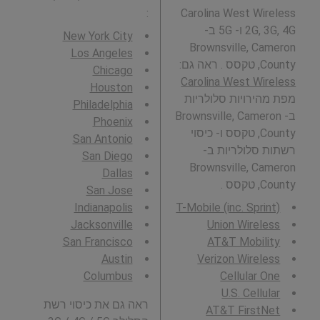
:
Carolina West Wireless
2G, 3G, 4G ו- 5G ב-
New York City
Brownsville, Cameron
Los Angeles
County, טקסס . ראה גם:
Chicago
Carolina West Wireless
Houston
מפת מהירויות סלולריות
Philadelphia
ב- Brownsville, Cameron
Phoenix
County, טקסס ו- כיסוי
San Antonio
רשתות סלולריות ב-
San Diego
Brownsville, Cameron
Dallas
County, טקסס .
San Jose
Indianapolis
T-Mobile (inc. Sprint)
Jacksonville
Union Wireless
San Francisco
AT&T Mobility
Austin
Verizon Wireless
Columbus
Cellular One
U.S. Cellular
ראה גם את כיסוי רשת
AT&T FirstNet