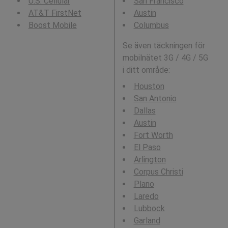
U.S. Cellular
San Francisco
AT&T FirstNet
Austin
Boost Mobile
Columbus
Se även täckningen för
mobilnätet 3G / 4G / 5G
i ditt område:
Houston
San Antonio
Dallas
Austin
Fort Worth
El Paso
Arlington
Corpus Christi
Plano
Laredo
Lubbock
Garland