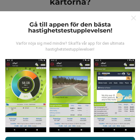
kartorna?
Gå till appen för den bästa
hastighetstestupplevelsen!
Varför nöja sig med mindre? Skaffa vår app för den ultimata
Var kommer datan ifrån?
hastighetstestupplevelsen!
Data samlas in från tester gjorda av våra användare
av nPerf-appen. Det här är tester som utförs under
verkliga förhållanden, direkt på fältet. Om du också vill
bidra, behöver du bara ladda ner nPerf-appen till din
smartphone.
Ju mer data det finns, desto mer
omfattande kommer kartorna att bli!
Genom att surfa på nPerf.com samtycker du till vår