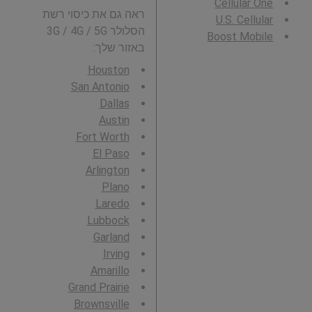
Cellular One
ראה גם את כיסוי רשת
U.S. Cellular
הסלולר 3G / 4G / 5G
Boost Mobile
באזור שלך:
Houston
San Antonio
Dallas
Austin
Fort Worth
El Paso
Arlington
Plano
Laredo
Lubbock
Garland
Irving
Amarillo
Grand Prairie
Brownsville