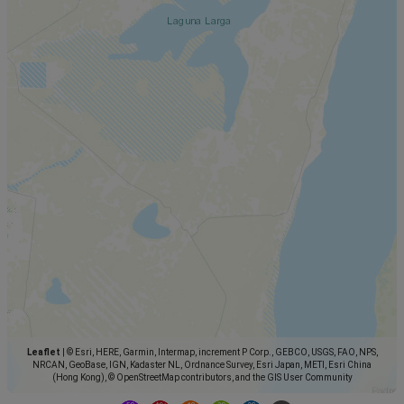
Leaflet
|
© Esri, HERE, Garmin, Intermap, increment P Corp., GEBCO, USGS, FAO, NPS,
NRCAN, GeoBase, IGN, Kadaster NL, Ordnance Survey, Esri Japan, METI, Esri China
(Hong Kong), © OpenStreetMap contributors, and the GIS User Community