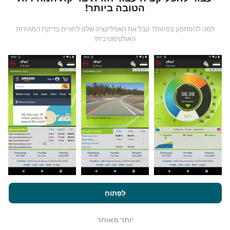
הטובה ביותר!
למה להסתפק בפחות? קבל את האפליקציה שלנו לחוויית בדיקת המהירות
האולטימטיבית!
מאיפה הנתונים מגיעים?
הנתונים נאספים מבדיקות שבוצעו על ידי המשתמשים
באפליקציית nPerf. בדיקות אלו נערכו בתנאים אמיתיים,
ישירות בשטח. אם גם אתם רוצים להיות מעורבים, כל
שעליכם לעשות הוא להוריד את אפליקציית nPerf
לסמארטפון.
ככל שיש יותר נתונים כך המפות יהיו מקיפות
יותר!
על ידי גלישה ב- nPerf.com, אתה מסכים ל
מדיניות השימוש בנושא
פרטיות ועוגיות
כמו גם למבחן nPerf שלנו
הסכם רישיון למשתמש קצה
לִפְתוֹחַ
.
כיצד מתבצעים עדכונים?
יותר מאוחר
OK