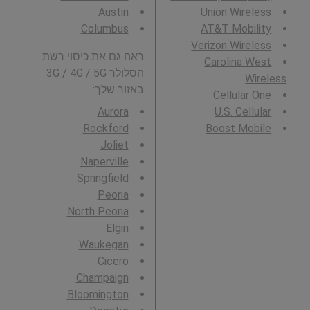
Austin
Union Wireless
Columbus
AT&T Mobility
Verizon Wireless
ראה גם את כיסוי רשת
Carolina West
הסלולר 3G / 4G / 5G
Wireless
באזור שלך:
Cellular One
Aurora
U.S. Cellular
Rockford
Boost Mobile
Joliet
Naperville
Springfield
Peoria
North Peoria
Elgin
Waukegan
Cicero
Champaign
Bloomington