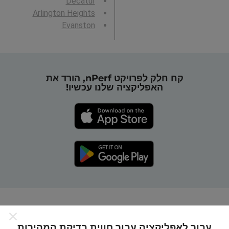
Decatur
Arlington Heights
Evanston
קח חלק לפרויקט nPerf, הורד את
האפליקציה שלנו עכשיו!
כיצד מפות nPerf עובדות?
עבור לאפליקציה עבור חווית בדיקת המהירות