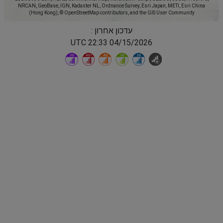
NRCAN, GeoBase, IGN, Kadaster NL, Ordnance Survey, Esri Japan, METI, Esri China
(Hong Kong), © OpenStreetMap contributors, and the GIS User Community
עדכון אחרון :
04/15/2026 22:33 UTC