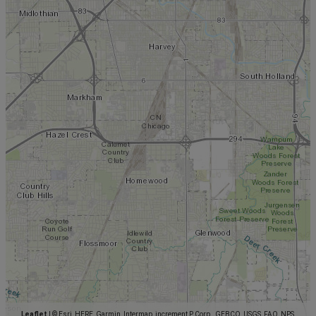
Leaflet
|
© Esri, HERE, Garmin, Intermap, increment P Corp., GEBCO, USGS, FAO, NPS,