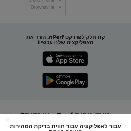
Grand Prairie
Brownsville
קח חלק לפרויקט nPerf, הורד את
האפליקציה שלנו עכשיו!
כיצד מפות nPerf עובדות?
עבור לאפליקציה עבור חווית בדיקת המהירות