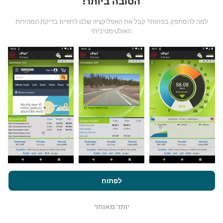
הטובה ביותר!
למה להסתפק בפחות? קבל את האפליקציה שלנו לחוויית בדיקת המהירות
האולטימטיבית!
מאיפה הנתונים מגיעים?
הנתונים נאספים מבדיקות שבוצעו על ידי המשתמשים
באפליקציית nPerf. בדיקות אלו נערכו בתנאים אמיתיים,
ישירות בשטח. אם גם אתם רוצים להיות מעורבים, כל
שעליכם לעשות הוא להוריד את אפליקציית nPerf
לסמארטפון.
ככל שיש יותר נתונים כך המפות יהיו מקיפות
יותר!
על ידי גלישה ב- nPerf.com, אתה מסכים ל
מדיניות השימוש בנושא
פרטיות ועוגיות
כמו גם למבחן nPerf שלנו
הסכם רישיון למשתמש קצה
לִפְתוֹחַ
.
כיצד מתבצעים עדכונים?
יותר מאוחר
OK
מפות כיסוי רשת מתעדכנות אוטומטית על ידי בוט כל שעה.