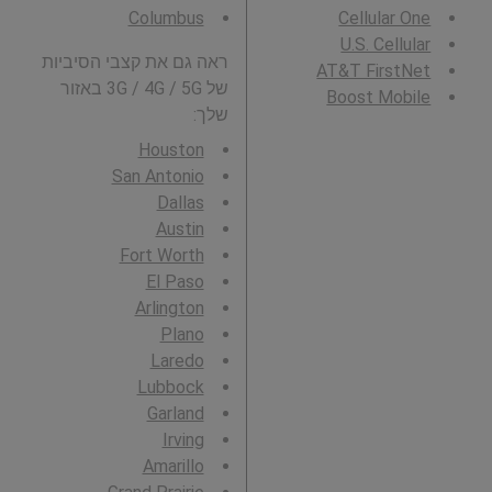
Columbus
Cellular One
U.S. Cellular
ראה גם את קצבי הסיביות
AT&T FirstNet
של 3G / 4G / 5G באזור
Boost Mobile
שלך:
Houston
San Antonio
Dallas
Austin
Fort Worth
El Paso
Arlington
Plano
Laredo
Lubbock
Garland
Irving
Amarillo