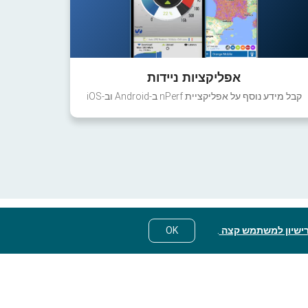
אפליקציות ניידות
קבל מידע נוסף על אפליקציית nPerf ב-Android וב-iOS
ישיון למשתמש קצה
.
OK