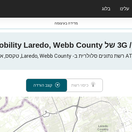
עלינו
בלוג
ס nPerf & ברומטרים
מדידה בעיצומה
ס, ארצות הברית
כיסוי רשת
קצב הורדה