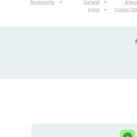
Brownsville
Garland
Arlin
Irving
Corpus Chr