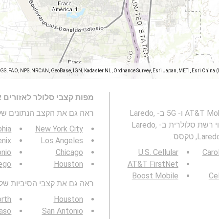
SGS, FAO, NPS, NRCAN, GeoBase, IGN, Kadaster NL, Ordnance Survey, Esri Japan, METI, Esri China 
מפות קצבי סלולר לאזורים 
מפה זו מייצגת מהירות של רשת סלולרית AT&T Mobility 2G, 3G, 4G ו- 5G ב- Laredo,
ראה גם את הקצב הנתונים של 3G / 4G / 5G
מפת כיסוי רשת סלולרית ב- Laredo,
phia
New York City
nix
Los Angeles
onio
Chicago
U.S. Cellular
Caro
ego
Houston
AT&T FirstNet
Boost Mobile
Cel
ראה גם את קצבי הסיביות של 3G / 4G / 5G באזור שלך
orth
Houston
Paso
San Antonio