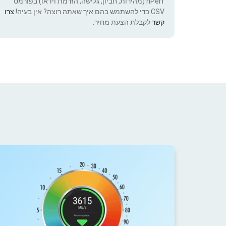
nPerf (מהירות, חביון, גלישה, הזרמת וידאו) בפורמט
CSV כדי להשתמש בהם איך שאתה רוצה? אין בעיה!
צרו
קשר
לקבלת הצעת מחיר.