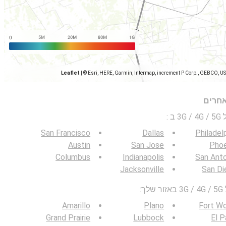
Leaflet
|
© Esri, HERE, Garmin, Intermap, increment P Corp., GEBCO, U
אחרים
 ב
:
San Francisco
Dallas
Philadel
Austin
San Jose
Phoe
Columbus
Indianapolis
San Ant
Jacksonville
San Di
:
Amarillo
Plano
Fort W
Grand Prairie
Lubbock
El 