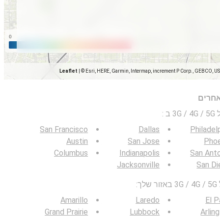
Leaflet
|
© Esri, HERE, Garmin, Intermap, increment P Corp., GEBCO, U
אחרים
 ב
:
San Francisco
Dallas
Philadel
Austin
San Jose
Phoe
Columbus
Indianapolis
San Ant
Jacksonville
San Di
:
Amarillo
Laredo
El 
Grand Prairie
Lubbock
Arlin