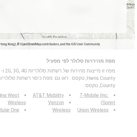
(Hong Kong), © OpenStreetMap contributors, and the GIS User Community
מפת מהירויות סלולר לפי מפעיל
County, טקסס .
lina West
AT&T Mobility
T-Mobile (inc.
Wireless
Verizon
Sprint)
lular One
Wireless
Union Wireless