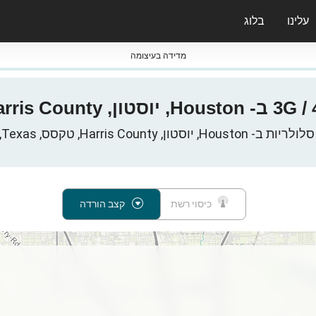
עלינו
בלוג
ס nPerf & ברומטרים
מדידה בעיצומה
Harris Count, טקסס, Texas, ארצות הברית
כיסוי רשת
קצב הורדה