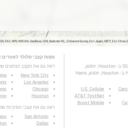
SGS, FAO, NPS, NRCAN, GeoBase, IGN, Kadaster NL, Ordnance Survey, Esri Japan, METI, Esri China 
מפות קצבי סלולר לאזורים 
מפה זו מייצגת מהירות של רשתות סלולריות 2G, 3G, 4G ו- 5G ב- Houston, יוסטון,
ראה גם את הקצב הנתונים של 3G / 4G / 5G
Harris County, טקסס . ראו גם: מפת כיסוי רשתות סלולריות ב- Houston, יוסטון, Harris
phia
New York City
nix
Los Angeles
onio
Chicago
U.S. Cellular
Caro
ego
Houston
AT&T FirstNet
Boost Mobile
Cel
ראה גם את קצבי הסיביות של 3G / 4G / 5G באזור שלך
Paso
San Antonio
gton
Dallas