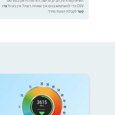
nPerf (מהירות, חביון, גלישה, הזרמת וידאו) בפורמט
CSV כדי להשתמש בהם איך שאתה רוצה? אין בעיה!
צרו
קשר
לקבלת הצעת מחיר.