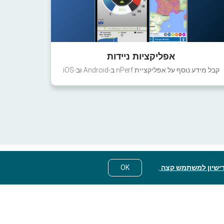
אפליקציות ניידות
קבל מידע נוסף על אפליקציית nPerf ב-Android וב-iOS
ישיון למשתמש קצה
.
OK