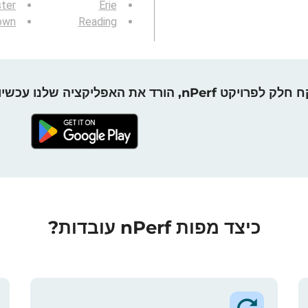
ter
Erie
own
Reading
חלק לפרויקט nPerf, הורד את האפליקציה שלנו עכשיו!
כיצד מפות nPerf עובדות?