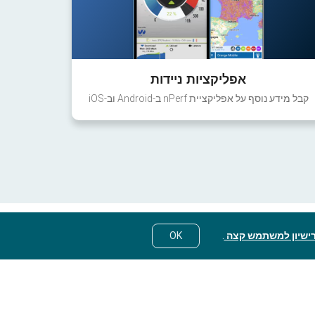
אפליקציות ניידות
קבל מידע נוסף על אפליקציית nPerf ב-Android וב-iOS
ישיון למשתמש קצה
.
OK