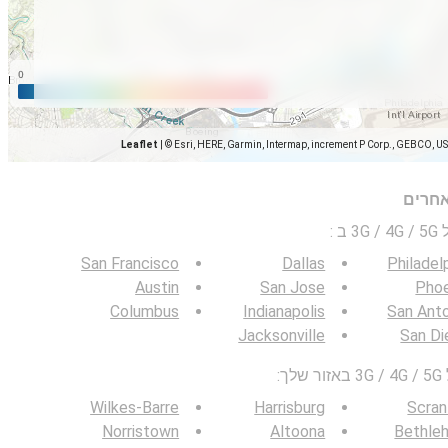
Leaflet
|
© Esri, HERE, Garmin, Intermap, increment P Corp., GEBCO, U
אחרים
 ב
:
San Francisco
Dallas
Philadel
Austin
San Jose
Phoe
Columbus
Indianapolis
San Ant
Jacksonville
San Di
:
Wilkes-Barre
Harrisburg
Scran
Norristown
Altoona
Bethle