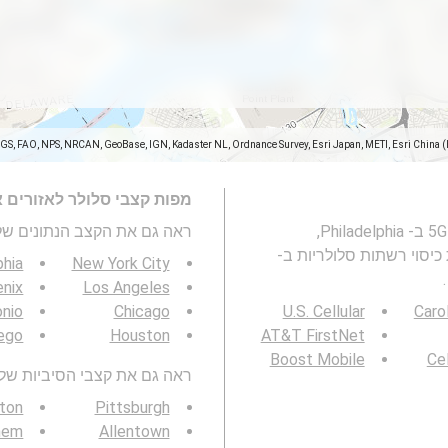
SGS, FAO, NPS, NRCAN, GeoBase, IGN, Kadaster NL, Ordnance Survey, Esri Japan, METI, Esri China 
מפות קצבי סלולר לאזורים 
מפה זו מייצגת מהירות של רשתות סלולריות 2G, 3G, 4G ו- 5G ב- Philadelphia,
ראה גם את הקצב הנתונים של 3G / 4G / 5G
ה . ראו גם: מפת כיסוי רשתות סלולריות ב-
phia
New York City
nix
Los Angeles
onio
Chicago
U.S. Cellular
Caro
ego
Houston
AT&T FirstNet
Boost Mobile
Cel
ראה גם את קצבי הסיביות של 3G / 4G / 5G באזור שלך
ton
Pittsburgh
hem
Allentown