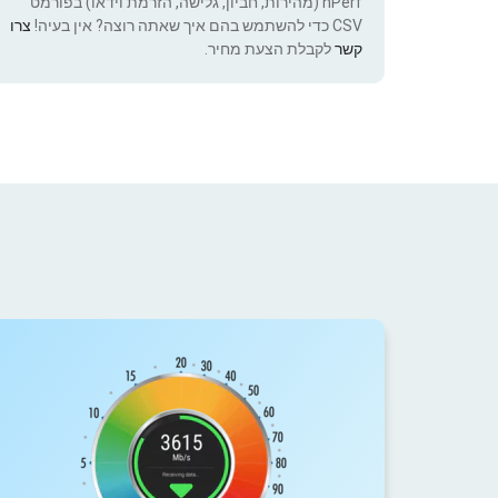
nPerf (מהירות, חביון, גלישה, הזרמת וידאו) בפורמט
CSV כדי להשתמש בהם איך שאתה רוצה? אין בעיה!
צרו
קשר
לקבלת הצעת מחיר.