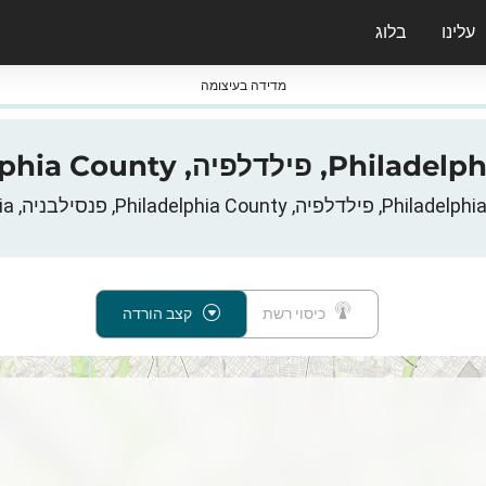
עלינו
בלוג
ס nPerf & ברומטרים
מדידה בעיצומה
כיסוי רשת
קצב הורדה