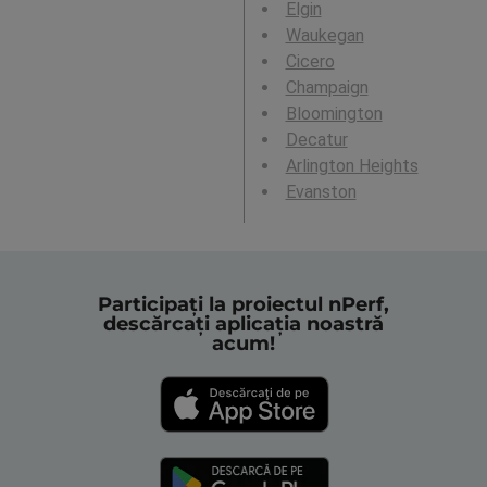
Elgin
Waukegan
Cicero
Champaign
Bloomington
Decatur
Arlington Heights
Evanston
Participați la proiectul nPerf,
descărcați aplicația noastră
acum!