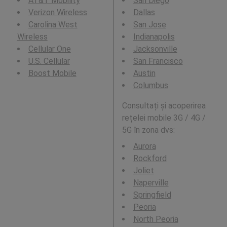
AT&T Mobility
San Diego
Verizon Wireless
Dallas
Carolina West
San Jose
Wireless
Indianapolis
Cellular One
Jacksonville
U.S. Cellular
San Francisco
Boost Mobile
Austin
Columbus
Consultați și acoperirea
rețelei mobile 3G / 4G /
5G în zona dvs:
Aurora
Rockford
Joliet
Naperville
Springfield
Peoria
North Peoria