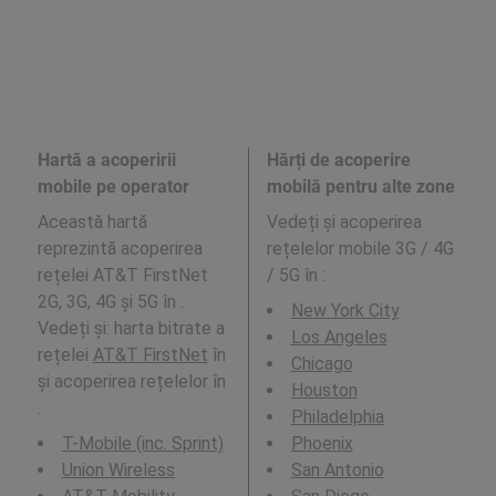
Hartă a acoperirii
Hărți de acoperire
mobile pe operator
mobilă pentru alte zone
Această hartă
Vedeți și acoperirea
reprezintă acoperirea
rețelelor mobile 3G / 4G
rețelei AT&T FirstNet
/ 5G în
:
2G, 3G, 4G și 5G în .
New York City
Vedeți și: harta bitrate a
Los Angeles
rețelei
AT&T FirstNet
în
Chicago
și acoperirea rețelelor în
Houston
.
Philadelphia
T-Mobile (inc. Sprint)
Phoenix
Union Wireless
San Antonio