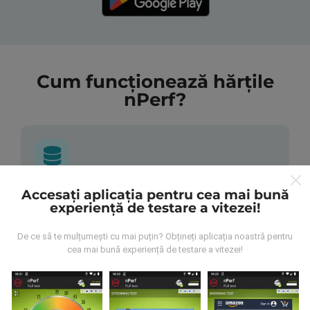
Cum funcționează hărțile
nPerf?
Accesați aplicația pentru cea mai bună
De unde provin datele?
experiență de testare a vitezei!
Datele sunt colectate din testele efectuate de
De ce să te mulțumești cu mai puțin? Obțineți aplicația noastră pentru
utilizatorii aplicației nPerf. Acestea sunt teste
cea mai bună experiență de testare a vitezei!
efectuate în condiții reale, direct pe teren. Dacă doriți
să vă implicați, tot ce trebuie să faceți este să
descărcați aplicația nPerf pe smartphone.
Cu cât
există mai multe date, cu atât hărțile vor fi mai