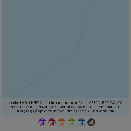
Leaflet
|
© Esri, HERE, Garmin, Intermap, increment P Corp., GEBCO, USGS, FAO, NPS,
NRCAN, GeoBase, IGN, Kadaster NL, Ordnance Survey, Esri Japan, METI, Esri China
(Hong Kong), © OpenStreetMap contributors, and the GIS User Community