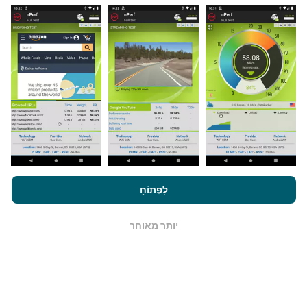
מאיפה הנתונים מגיעים?
הנתונים נאספים מבדיקות שבוצעו על ידי המשתמשים
באפליקציית nPerf. בדיקות אלו נערכו בתנאים אמיתיים,
ישירות בשטח. אם גם אתם רוצים להיות מעורבים, כל
שעליכם לעשות הוא להוריד את אפליקציית nPerf
לסמארטפון.
ככל שיש יותר נתונים כך המפות יהיו מקיפות
יותר!
על ידי גלישה ב- nPerf.com, אתה מסכים ל
מדיניות השימוש בנושא
פרטיות ועוגיות
כמו גם למבחן nPerf שלנו
הסכם רישיון למשתמש קצה
לִפְתוֹחַ
.
כיצד מתבצעים עדכונים?
יותר מאוחר
OK
מפות כיסוי רשת מתעדכנות אוטומטית על ידי בוט כל שעה.
מפות מהירות הן
מתעדכנות כל 15 דקות
. הנתונים מוצגים
במשך שנתיים. לאחר שנתיים, הנתונים העתיקים ביותר
מוסרים מהמפות פעם בחודש.