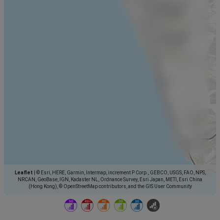
Leaflet
|
© Esri, HERE, Garmin, Intermap, increment P Corp., GEBCO, USGS, FAO, NPS,
NRCAN, GeoBase, IGN, Kadaster NL, Ordnance Survey, Esri Japan, METI, Esri China
(Hong Kong), © OpenStreetMap contributors, and the GIS User Community