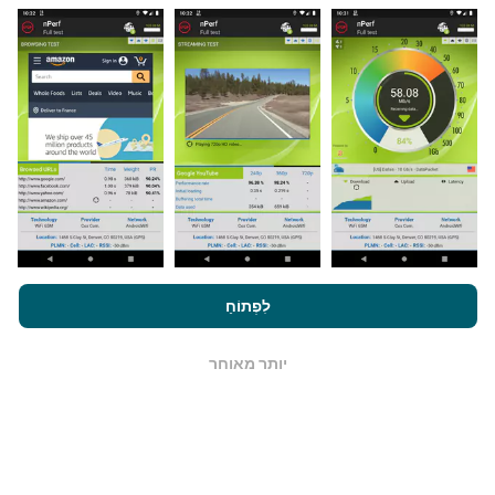
מאיפה הנתונים מגיעים?
הנתונים נאספים מבדיקות שבוצעו על ידי המשתמשים
באפליקציית nPerf. בדיקות אלו נערכו בתנאים אמיתיים,
ישירות בשטח. אם גם אתם רוצים להיות מעורבים, כל
שעליכם לעשות הוא להוריד את אפליקציית nPerf
לסמארטפון.
ככל שיש יותר נתונים כך המפות יהיו מקיפות
יותר!
על ידי גלישה ב- nPerf.com, אתה מסכים ל
מדיניות השימוש בנושא
פרטיות ועוגיות
כמו גם למבחן nPerf שלנו
הסכם רישיון למשתמש קצה
לִפְתוֹחַ
.
כיצד מתבצעים עדכונים?
יותר מאוחר
OK
מפות כיסוי רשת מתעדכנות אוטומטית על ידי בוט כל שעה.
מפות מהירות הן
מתעדכנות כל 15 דקות
. הנתונים מוצגים
במשך שנתיים. לאחר שנתיים, הנתונים העתיקים ביותר
מוסרים מהמפות פעם בחודש.