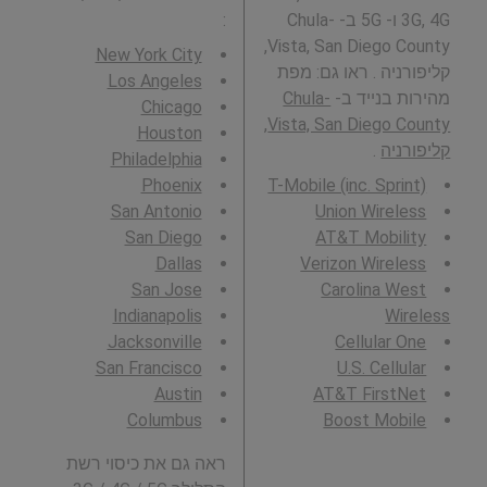
3G, 4G ו- 5G ב- Chula-
:
Vista, San Diego County,
New York City
קליפורניה . ראו גם: מפת
Los Angeles
מהירות בנייד ב-
Chula-
Chicago
Vista, San Diego County,
Houston
קליפורניה
.
Philadelphia
Phoenix
T-Mobile (inc. Sprint)
San Antonio
Union Wireless
San Diego
AT&T Mobility
Dallas
Verizon Wireless
San Jose
Carolina West
Indianapolis
Wireless
Jacksonville
Cellular One
San Francisco
U.S. Cellular
Austin
AT&T FirstNet
Columbus
Boost Mobile
ראה גם את כיסוי רשת