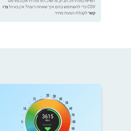
nPerf (מהירות, חביון, גלישה, הזרמת וידאו) בפורמט
CSV כדי להשתמש בהם איך שאתה רוצה? אין בעיה!
צרו
קשר
לקבלת הצעת מחיר.