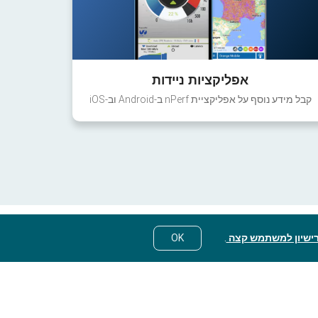
אפליקציות ניידות
קבל מידע נוסף על אפליקציית nPerf ב-Android וב-iOS
ישיון למשתמש קצה
.
OK