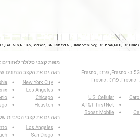
SGS, FAO, NPS, NRCAN, GeoBase, IGN, Kadaster NL, Ordnance Survey, Esri Japan, METI, Esri China 
מפות קצבי סלולר לאזורים 
מפה זו מייצגת מהירות של רשתות סלולריות 2G, 3G, 4G ו- 5G ב- Fresno, פרזנו, Fresno
ראה גם את הקצב הנתונים של 3G / 4G / 5G
County, קליפורניה . ראו גם: מפת כיסוי רשתות סלולריות ב- Fresno, פרזנו, Fresno
phia
New York City
nix
Los Angeles
onio
Chicago
U.S. Cellular
Caro
ego
Houston
AT&T FirstNet
Boost Mobile
Cel
ראה גם את קצבי הסיביות של 3G / 4G / 5G באזור שלך
nto
Los Angeles
ach
San Diego