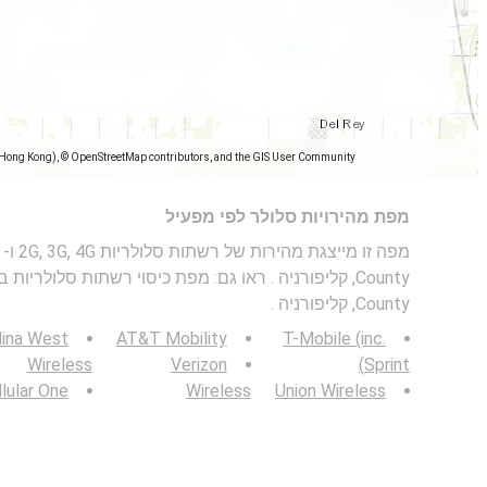
(Hong Kong), © OpenStreetMap contributors, and the GIS User Community
מפת מהירויות סלולר לפי מפעיל
County, קליפורניה .
lina West
AT&T Mobility
T-Mobile (inc.
Wireless
Verizon
Sprint)
lular One
Wireless
Union Wireless