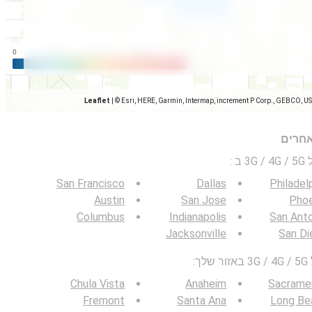
Leaflet
|
© Esri, HERE, Garmin, Intermap, increment P Corp., GEBCO, U
אחרים
 ב
:
San Francisco
Dallas
Philadel
Austin
San Jose
Phoe
Columbus
Indianapolis
San Ant
Jacksonville
San Di
:
Chula Vista
Anaheim
Sacrame
Fremont
Santa Ana
Long Be