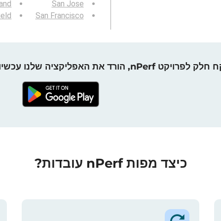
and
San Jose
ield
San Francisco
חלק לפרויקט nPerf, הורד את האפליקציה שלנו עכשיו!
כיצד מפות nPerf עובדות?