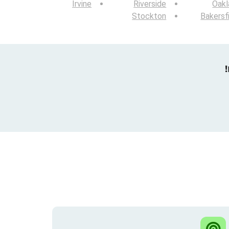
Irvine
Riverside
Oakl
Stockton
Bakersf