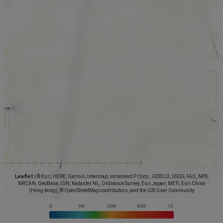
Leaflet
|
© Esri, HERE, Garmin, Intermap, increment P Corp., GEBCO, USGS, FAO, NPS,
NRCAN, GeoBase, IGN, Kadaster NL, Ordnance Survey, Esri Japan, METI, Esri China
(Hong Kong), © OpenStreetMap contributors, and the GIS User Community