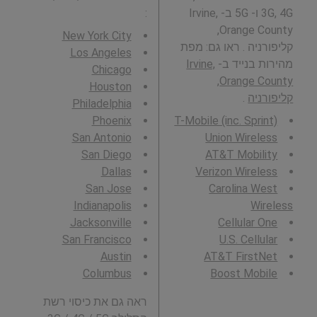
3G, 4G ו- 5G ב- Irvine,
:
Orange County,
New York City
קליפורניה . ראו גם: מפת
Los Angeles
מהירות בנייד ב-
Irvine,
Chicago
Orange County,
Houston
קליפורניה
.
Philadelphia
Phoenix
T-Mobile (inc. Sprint)
San Antonio
Union Wireless
San Diego
AT&T Mobility
Dallas
Verizon Wireless
San Jose
Carolina West
Indianapolis
Wireless
Jacksonville
Cellular One
San Francisco
U.S. Cellular
Austin
AT&T FirstNet
Columbus
Boost Mobile
ראה גם את כיסוי רשת