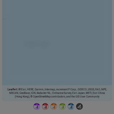
Leaflet
|
© Esri, HERE, Garmin, Intermap, increment P Corp., GEBCO, USGS, FAO, NPS,
NRCAN, GeoBase, IGN, Kadaster NL, Ordnance Survey, Esri Japan, METI, Esri China
(Hong Kong), © OpenStreetMap contributors, and the GIS User Community