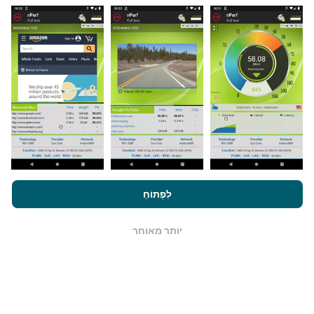
מאיפה הנתונים מגיעים?
הנתונים נאספים מבדיקות שבוצעו על ידי המשתמשים
באפליקציית nPerf. בדיקות אלו נערכו בתנאים אמיתיים,
ישירות בשטח. אם גם אתם רוצים להיות מעורבים, כל
שעליכם לעשות הוא להוריד את אפליקציית nPerf
לסמארטפון.
ככל שיש יותר נתונים כך המפות יהיו מקיפות
יותר!
על ידי גלישה ב- nPerf.com, אתה מסכים ל
מדיניות השימוש בנושא
פרטיות ועוגיות
כמו גם למבחן nPerf שלנו
הסכם רישיון למשתמש קצה
לִפְתוֹחַ
.
כיצד מתבצעים עדכונים?
יותר מאוחר
OK
מפות כיסוי רשת מתעדכנות אוטומטית על ידי בוט כל שעה.
מפות מהירות הן
מתעדכנות כל 15 דקות
. הנתונים מוצגים
במשך שנתיים. לאחר שנתיים, הנתונים העתיקים ביותר
מוסרים מהמפות פעם בחודש.