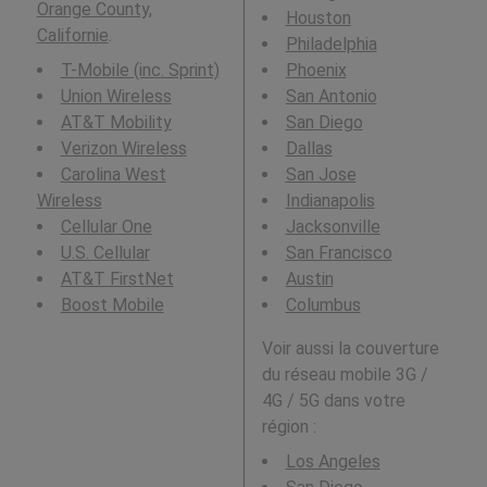
Orange County,
Houston
Californie
.
Philadelphia
T-Mobile (inc. Sprint)
Phoenix
Union Wireless
San Antonio
AT&T Mobility
San Diego
Verizon Wireless
Dallas
Carolina West
San Jose
Wireless
Indianapolis
Cellular One
Jacksonville
U.S. Cellular
San Francisco
AT&T FirstNet
Austin
Boost Mobile
Columbus
Voir aussi la couverture
du réseau mobile 3G /
4G / 5G dans votre
région :
Los Angeles