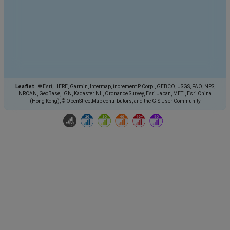
Leaflet
|
© Esri, HERE, Garmin, Intermap, increment P Corp., GEBCO, USGS, FAO, NPS,
NRCAN, GeoBase, IGN, Kadaster NL, Ordnance Survey, Esri Japan, METI, Esri China
(Hong Kong), © OpenStreetMap contributors, and the GIS User Community