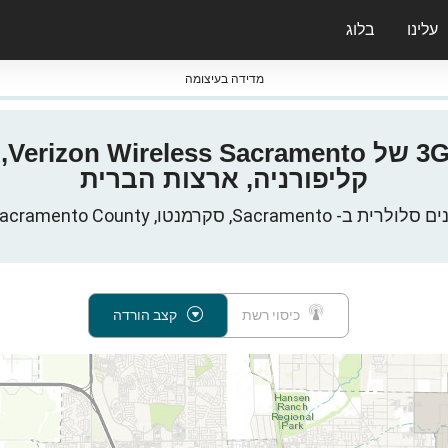
עלינו
בלוג
ס nPerf & ברומטרים
מדידה בעיצומה
קליפורניה, ארצות הברית
כיסוי רשת
קצב הורדה