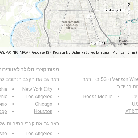
SGS, FAO, NPS, NRCAN, GeoBase, IGN, Kadaster NL, Ordnance Survey, Esri Japan, METI, Esri China 
מפות קצבי סלולר לאזורים 
מפה זו מייצגת מהירות של רשת סלולרית Verizon Wireless 2G, 3G, 4G ו- 5G ב- . ראה
ראה גם את הקצב הנתונים של 3G / 4G / 5G
 בנייד ב- .
phia
New York City
nix
Los Angeles
Boost Mobile
Cel
onio
Chicago
U.S
ego
Houston
AT&T 
ראה גם את קצבי הסיביות של 3G / 4G / 5G באזור שלך
sno
Los Angeles