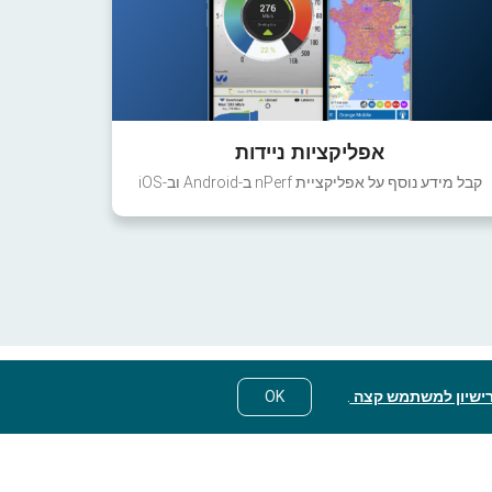
אפליקציות ניידות
קבל מידע נוסף על אפליקציית nPerf ב-Android וב-iOS
ישיון למשתמש קצה
.
OK