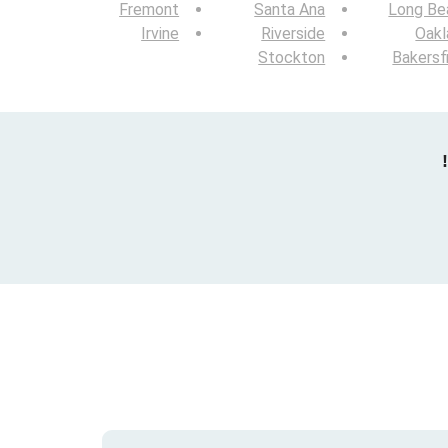
Fremont
Santa Ana
Long Be
Irvine
Riverside
Oakl
Stockton
Bakersf