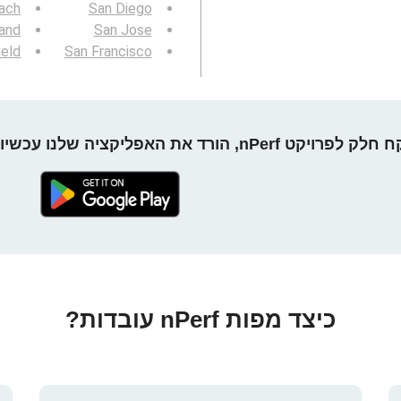
ach
San Diego
and
San Jose
ield
San Francisco
חלק לפרויקט nPerf, הורד את האפליקציה שלנו עכשיו!
כיצד מפות nPerf עובדות?