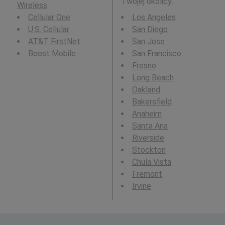
Twojej okolicy:
Wireless
Cellular One
Los Angeles
U.S. Cellular
San Diego
AT&T FirstNet
San Jose
Boost Mobile
San Francisco
Fresno
Long Beach
Oakland
Bakersfield
Anaheim
Santa Ana
Riverside
Stockton
Chula Vista
Fremont
Irvine