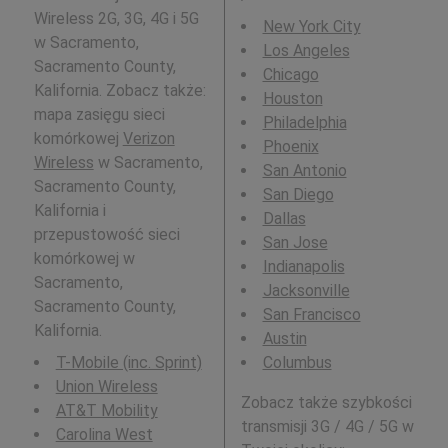
Wireless 2G, 3G, 4G i 5G
New York City
w Sacramento,
Los Angeles
Sacramento County,
Chicago
Kalifornia. Zobacz także:
Houston
mapa zasięgu sieci
Philadelphia
komórkowej
Verizon
Phoenix
Wireless
w Sacramento,
San Antonio
Sacramento County,
San Diego
Kalifornia i
Dallas
przepustowość sieci
San Jose
komórkowej w
Indianapolis
Sacramento,
Jacksonville
Sacramento County,
San Francisco
Kalifornia.
Austin
T-Mobile (inc. Sprint)
Columbus
Union Wireless
Zobacz także szybkości
AT&T Mobility
transmisji 3G / 4G / 5G w
Carolina West