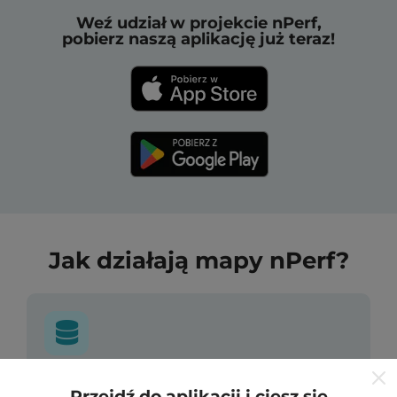
Weź udział w projekcie nPerf,
pobierz naszą aplikację już teraz!
Jak działają mapy nPerf?
Skąd pochodzą dane?
Przejdź do aplikacji i ciesz się