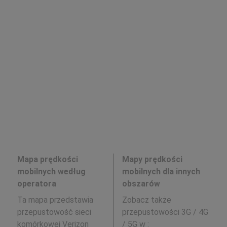
Mapa prędkości
Mapy prędkości
mobilnych według
mobilnych dla innych
operatora
obszarów
Ta mapa przedstawia
Zobacz także
przepustowość sieci
przepustowości 3G / 4G
komórkowej Verizon
/ 5G w
: