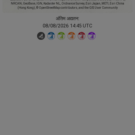
NRCAN, GeoBase, IGN, Kadaster NL, Ordnance Survey, Esri Japan, METI, Esri China
(Hong Kong), © OpenStreetMap contributors, and the GIS User Community
अंतिम अद्यतन:
08/08/2026 14:45 UTC