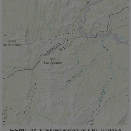
Leaflet
|
© Esri, HERE, Garmin, Intermap, increment P Corp., GEBCO, USGS, FAO, NPS,