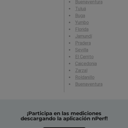
Buenaventura
Tuluá
Buga
Yumbo
Florida
Jamundí
Pradera
Sevilla
El Cerrito
Caicedonia
Zarzal
Roldanillo
Buenaventura
¡Participa en las mediciones
descargando la aplicación nPerf!