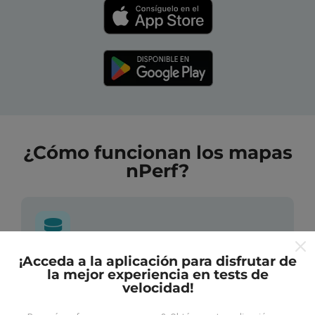
¿Cómo funcionan los mapas
nPerf?
¡Acceda a la aplicación para disfrutar de
¿De dónde provienen los datos?
la mejor experiencia en tests de
velocidad!
Las mediciones almacenadas son realizadas por los