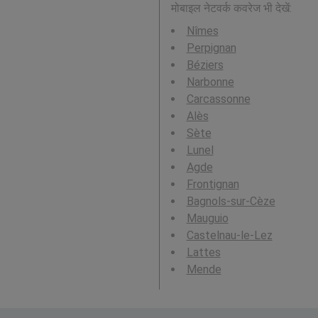
मोबाइल नेटवर्क कवरेज भी देखें:
Nîmes
Perpignan
Béziers
Narbonne
Carcassonne
Alès
Sète
Lunel
Agde
Frontignan
Bagnols-sur-Cèze
Mauguio
Castelnau-le-Lez
Lattes
Mende