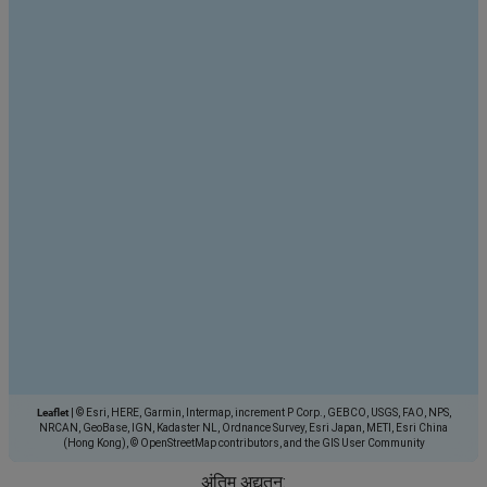
Leaflet
|
© Esri, HERE, Garmin, Intermap, increment P Corp., GEBCO, USGS, FAO, NPS,
NRCAN, GeoBase, IGN, Kadaster NL, Ordnance Survey, Esri Japan, METI, Esri China
(Hong Kong), © OpenStreetMap contributors, and the GIS User Community
अंतिम अद्यतन: