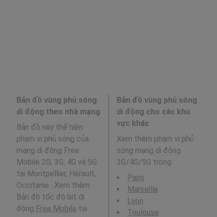
Bản đồ vùng phủ sóng
Bản đồ vùng phủ sóng
di động theo nhà mạng
di động cho các khu
vực khác
Bản đồ này thể hiện
phạm vi phủ sóng của
Xem thêm phạm vi phủ
mạng di động Free
sóng mạng di động
Mobile 2G, 3G, 4G và 5G
3G/4G/5G trong
:
tại Montpellier, Hérault,
Paris
Occitanie . Xem thêm:
Marseille
Bản đồ tốc độ bit di
Lyon
động
Free Mobile
tại
Toulouse