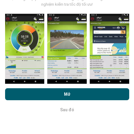
bởi người dùng ứng dụng nPerf. Đây là những thử
nghiệm kiểm tra tốc độ tối ưu!
nghiệm được tiến hành trong điều kiện thực tế, trực
tiếp trong lĩnh vực này. Nếu bạn cũng muốn tham gia,
tất cả những gì bạn phải làm là tải xuống ứng dụng
nPerf trên điện thoại thông minh của bạn.
Càng có
nhiều dữ liệu, bản đồ sẽ càng toàn diện!
Cập nhật được thực hiện như thế
Bằng cách duyệt nPerf.com, bạn đồng ý với
Chính sách sử dụng
nào?
quyền riêng tư và cookie
cũng như thử nghiệm nPerf của chúng
Mở
tôi
Thỏa thuận cấp phép người dùng cuối
.
Bản đồ phủ sóng mạng được bot tự động cập nhật
mỗi giờ. Bản đồ tốc độ được
cập nhật cứ sau 15 phút
.
Sau đó
OK
Dữ liệu được hiển thị trong hai năm. Sau hai năm, dữ
liệu cũ nhất sẽ bị xóa khỏi bản đồ mỗi tháng một lần.