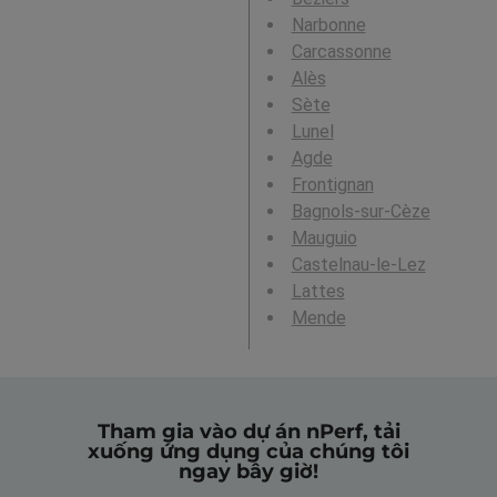
Narbonne
Carcassonne
Alès
Sète
Lunel
Agde
Frontignan
Bagnols-sur-Cèze
Mauguio
Castelnau-le-Lez
Lattes
Mende
Tham gia vào dự án nPerf, tải
xuống ứng dụng của chúng tôi
ngay bây giờ!