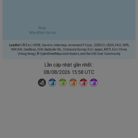
Leaflet
|
© Esri, HERE, Garmin, Intermap, increment P Corp., GEBCO, USGS, FAO, NPS,
NRCAN, GeoBase, IGN, Kadaster NL, Ordnance Survey, Esri Japan, METI, Esri China
(Hong Kong), © OpenStreetMap contributors, and the GIS User Community
Lần cập nhật gần nhất :
08/08/2026 15:58 UTC