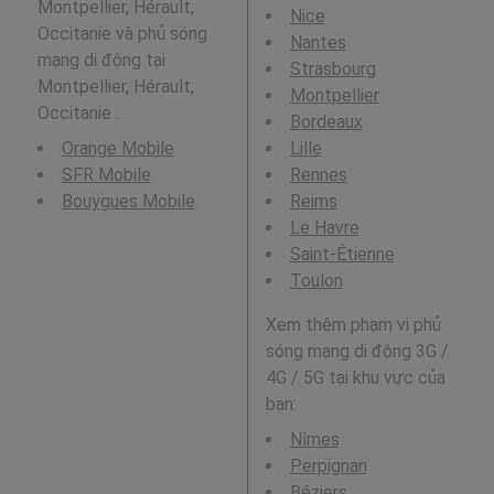
Montpellier, Hérault,
Nice
Occitanie và phủ sóng
Nantes
mạng di động tại
Strasbourg
Montpellier, Hérault,
Montpellier
Occitanie .
Bordeaux
Orange Mobile
Lille
SFR Mobile
Rennes
Bouygues Mobile
Reims
Le Havre
Saint-Étienne
Toulon
Xem thêm phạm vi phủ
sóng mạng di động 3G /
4G / 5G tại khu vực của
bạn:
Nîmes
Perpignan
Béziers