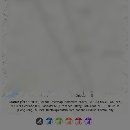
Leaflet
|
© Esri, HERE, Garmin, Intermap, increment P Corp., GEBCO, USGS, FAO, NPS,
NRCAN, GeoBase, IGN, Kadaster NL, Ordnance Survey, Esri Japan, METI, Esri China
(Hong Kong), © OpenStreetMap contributors, and the GIS User Community