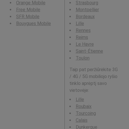
Orange Mobile
Strasbourg
Free Mobile
Montpellier
SFR Mobile
Bordeaux
Bouygues Mobile
Lille
Rennes
Reims
Le Havre
Saint-Étienne
Toulon
Taip pat peržiūrėkite 3G
/ 4G / 5G mobiliojo ryšio
tinklo aprėptį savo
vietovėje:
Lille
Roubaix
Tourcoing
Calais
Dunkerque