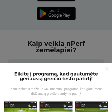
Kaip veikia nPerf
žemėlapiai?
Eikite į programą, kad gautumėte
geriausią greičio testo patirtį!
Iš kur gaunami duomenys?
Kam tenkintis mažiau? Gaukite mūsų programą, kad gautumėte
didžiausią greičio bandymo patirtį!
Duomenys renkami iš bandymų, kuriuos atliko „nPerf“
programos vartotojai. Tai testai, atliekami realiomis
sąlygomis, tiesiogiai lauke. Jei ir jūs norite įsitraukti,