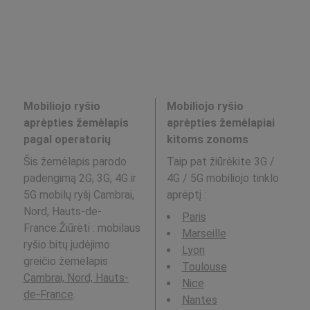
Mobiliojo ryšio
Mobiliojo ryšio
aprėpties žemėlapis
aprėpties žemėlapiai
pagal operatorių
kitoms zonoms
Šis žemėlapis parodo
Taip pat žiūrėkite 3G /
padengimą 2G, 3G, 4G ir
4G / 5G mobiliojo tinklo
5G mobilų ryšį Cambrai,
aprėptį
:
Nord, Hauts-de-
Paris
France.Žiūrėti : mobilaus
Marseille
ryšio bitų judėjimo
Lyon
greičio žemėlapis
Toulouse
Cambrai, Nord, Hauts-
Nice
de-France
.
Nantes