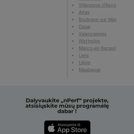
Villeneuve-d'Ascq
Arras
Boulogne-sur-Mer
Douai
Valenciennes
Wattrelos
Marcq-en-Barœul
Lens
Liévin
Maubeuge
Dalyvaukite „nPerf“ projekte,
atsisiųskite mūsų programėlę
dabar !