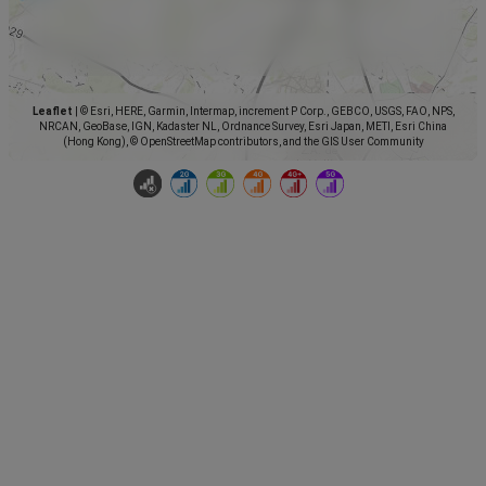
Leaflet
|
© Esri, HERE, Garmin, Intermap, increment P Corp., GEBCO, USGS, FAO, NPS,
NRCAN, GeoBase, IGN, Kadaster NL, Ordnance Survey, Esri Japan, METI, Esri China
(Hong Kong), © OpenStreetMap contributors, and the GIS User Community