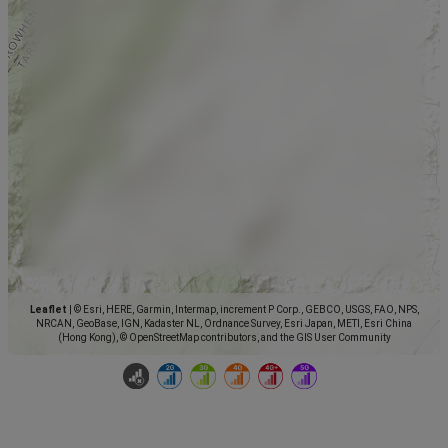
Leaflet
|
© Esri, HERE, Garmin, Intermap, increment P Corp., GEBCO, USGS, FAO, NPS,
NRCAN, GeoBase, IGN, Kadaster NL, Ordnance Survey, Esri Japan, METI, Esri China
(Hong Kong), © OpenStreetMap contributors, and the GIS User Community