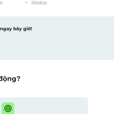
ls
Manakau
ngay bây giờ!
 động?