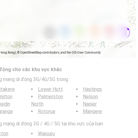
(Hong Kong), © OpenStreetMap contributors, and the GIS User Community
 động cho các khu vực khác
g mạng di động 3G/4G/5G trong
:
itakere
Lower Hutt
Hastings
milton
Palmerston
Nelson
nedin
North
Napier
uranga
Rotorua
Mangere
mạng di động 3G / 4G / 5G tại khu vực của bạn:
xton
Waiouru