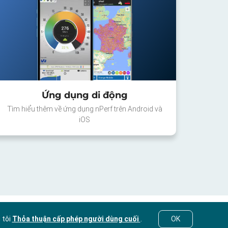
Ứng dụng di động
Tìm hiểu thêm về ứng dụng nPerf trên Android và
iOS
 tôi
Thỏa thuận cấp phép người dùng cuối
.
OK