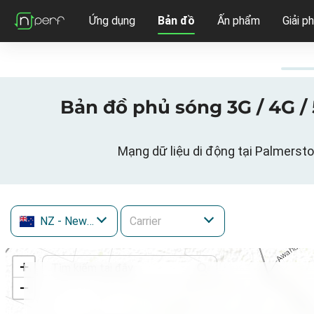
Ứng dụng
Bản đồ
Ấn phẩm
Giải p
Bản đồ phủ sóng 3G / 4G /
Mạng dữ liệu di động tại Palmers
NZ
- New Zealand
+
−