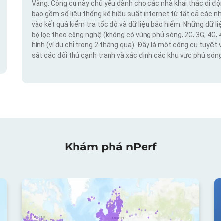
Vâng. Công cụ này chủ yếu dành cho các nhà khai thác di đ
bao gồm số liệu thống kê hiệu suất internet từ tất cả các n
vào kết quả kiểm tra tốc độ và dữ liệu bảo hiểm. Những dữ l
bộ lọc theo công nghệ (không có vùng phủ sóng, 2G, 3G, 4G, 
hình (ví dụ chỉ trong 2 tháng qua). Đây là một công cụ tuyệt 
sát các đối thủ cạnh tranh và xác định các khu vực phủ sóng
Khám phá nPerf