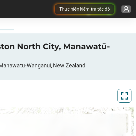
Thực hiện kiểm tra tốc độ
ston North City, Manawatū-
i, Manawatu-Wanganui, New Zealand
ArcGIS