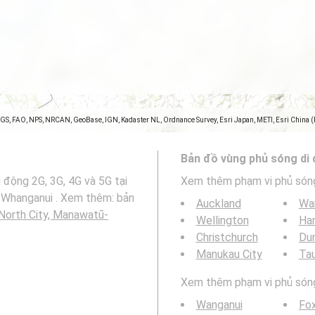
SGS, FAO, NPS, NRCAN, GeoBase, IGN, Kadaster NL, Ordnance Survey, Esri Japan, METI, Esri China 
Bản đồ vùng phủ sóng di
 động 2G, 3G, 4G và 5G tại
Xem thêm phạm vi phủ són
-Whanganui . Xem thêm: bản
Auckland
Wa
North City, Manawatū-
Wellington
Ha
Christchurch
Du
Manukau City
Ta
Xem thêm phạm vi phủ sóng 
Wanganui
Fo