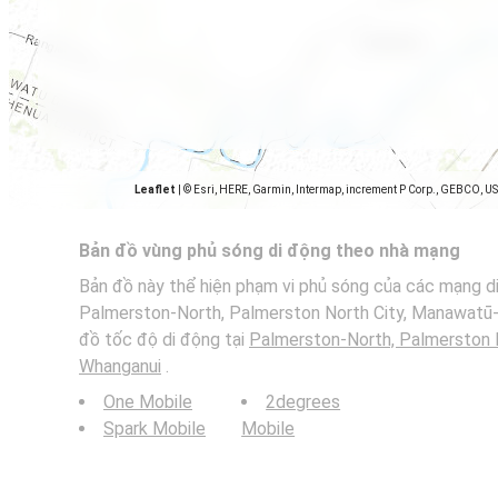
Leaflet
|
© Esri, HERE, Garmin, Intermap, increment P Corp., GEBCO, U
Bản đồ vùng phủ sóng di động theo nhà mạng
Bản đồ này thể hiện phạm vi phủ sóng của các mạng di
Palmerston-North, Palmerston North City, Manawatū
đồ tốc độ di động tại
Palmerston-North, Palmerston 
Whanganui
.
One Mobile
2degrees
Spark Mobile
Mobile