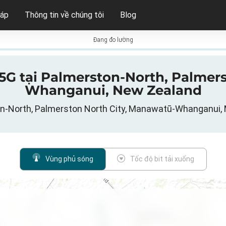
háp
Thông tin về chúng tôi
Blog
Đang đo lường
 5G tại Palmerston-North, Palmer
Whanganui, New Zealand
ton-North, Palmerston North City, Manawatū-Whanganu
Vùng phủ sóng
Tốc độ bit tải xuống