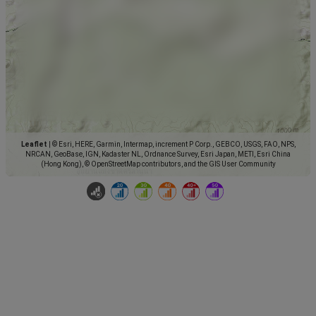
Leaflet
|
© Esri, HERE, Garmin, Intermap, increment P Corp., GEBCO, USGS, FAO, NPS,
NRCAN, GeoBase, IGN, Kadaster NL, Ordnance Survey, Esri Japan, METI, Esri China
(Hong Kong), © OpenStreetMap contributors, and the GIS User Community